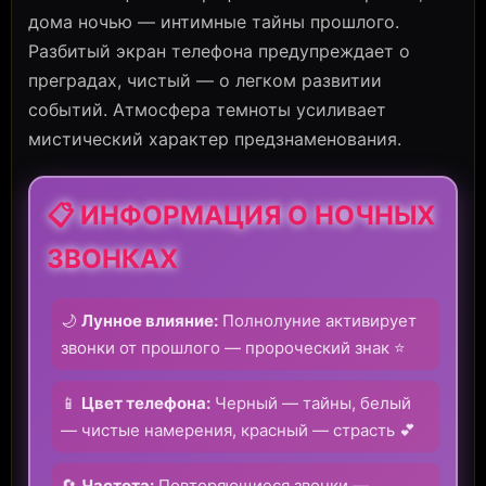
дома ночью — интимные тайны прошлого.
Разбитый экран телефона предупреждает о
преградах, чистый — о легком развитии
событий. Атмосфера темноты усиливает
мистический характер предзнаменования.
📋 ИНФОРМАЦИЯ О НОЧНЫХ
ЗВОНКАХ
🌙
Лунное влияние:
Полнолуние активирует
звонки от прошлого — пророческий знак ⭐
📱
Цвет телефона:
Черный — тайны, белый
— чистые намерения, красный — страсть 💕
🔄
Частота:
Повторяющиеся звонки —