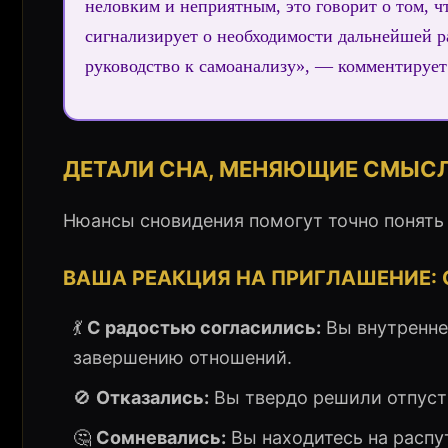
неловким и неприятным, это говорит о том, ч
сигнализирует о необходимости дальнейшей ра
руководство к самоанализу», — комментирует
ДЕТАЛИ СНА, МЕНЯЮЩИЕ СМЫС
Нюансы сновидения помогут точно понять
ВАША РЕАКЦИЯ НА ПРИГЛАШЕНИЕ: 
💃
С радостью согласились:
Вы внутренне
завершению отношений.
🚫
Отказались:
Вы твердо решили отпусти
🤔
Сомневались:
Вы находитесь на распу