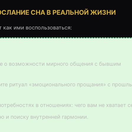
ОСЛАНИЕ СНА В РЕАЛЬНОЙ ЖИЗНИ
т как ими воспользоваться:
те о возможности мирного общения с бывшим
дите ритуал «эмоционального прощания» с прошл
отребностях в отношениях: чего вам не хватает с
ию и поиску внутренней гармонии.