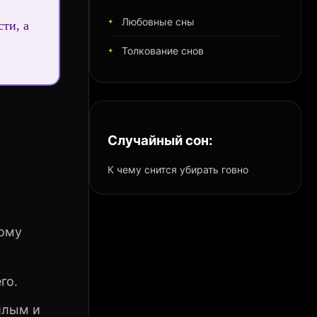
Любовные сны
ти, а
Толкование снов
Случайный сон:
К чему снится убирать говно
ному
го.
шлым и