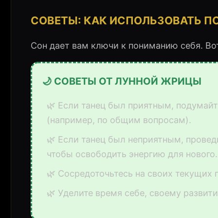
СОВЕТЫ: КАК ИСПОЛЬЗОВАТЬ П
Сон дает вам ключи к пониманию себя. Во
🌙 СОВЕТЫ ОТ ЛУННОЙ ЖРИЦЫ
🌿 Если танец был приятным, подумай
(например, по общим вопросам).
🌿 Если танец был неприятным, прове
чтобы освободить энергию для нового.
🌿 Сосредоточьтесь на своих текущих п
🌿 Уделите время себе, своему развит