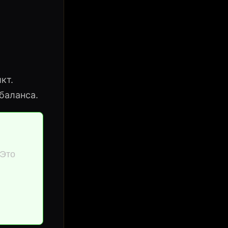
кт.
баланса.
 Это