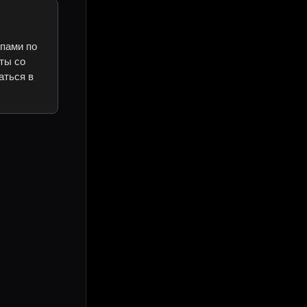
ипами по
ты со
аться в