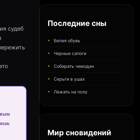
Последние сны
ия судеб
я
Белая обувь
 пережить
Черные сапоги
это
Собирать чемодан
Серьги в ушах
Лежать на полу
евым
знак
Мир сновидений