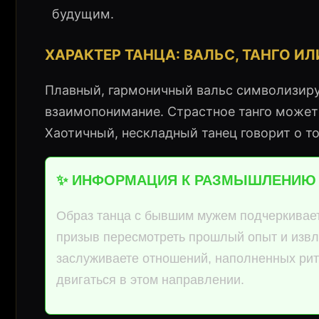
будущим.
ХАРАКТЕР ТАНЦА: ВАЛЬС, ТАНГО И
Плавный, гармоничный вальс символизир
взаимопонимание. Страстное танго может
Хаотичный, нескладный танец говорит о т
✨ ИНФОРМАЦИЯ К РАЗМЫШЛЕНИЮ
Образ танца с бывшим мужем подчеркивает
призыв пересмотреть прошлый опыт и извлеч
заслуживаете отношений, наполненных рит
двигаться в этом направлении.