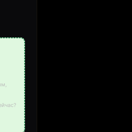
ым,
ейчас?