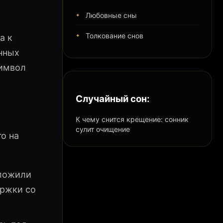
Любовные сны
Толкование снов
а к
нных
символ
Случайный сон:
К чему снится крещение: сонник
сулит очищение
о на
аложили
ержки со