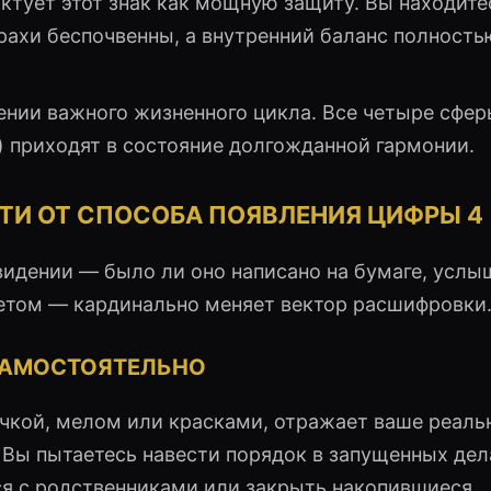
ктует этот знак как мощную защиту. Вы находите
рахи беспочвенны, а внутренний баланс полность
нии важного жизненного цикла. Все четыре сфе
ь) приходят в состояние долгожданной гармонии.
ТИ ОТ СПОСОБА ПОЯВЛЕНИЯ ЦИФРЫ 4
овидении — было ли оно написано на бумаге, услы
етом — кардинально меняет вектор расшифровки
 САМОСТОЯТЕЛЬНО
учкой, мелом или красками, отражает ваше реаль
Вы пытаетесь навести порядок в запущенных дел
я с родственниками или закрыть накопившиеся