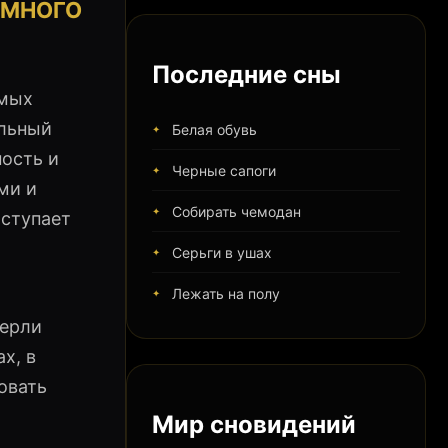
ЕМНОГО
Последние сны
ямых
альный
Белая обувь
ость и
Черные сапоги
ми и
Собирать чемодан
аступает
Серьги в ушах
Лежать на полу
перли
х, в
овать
Мир сновидений