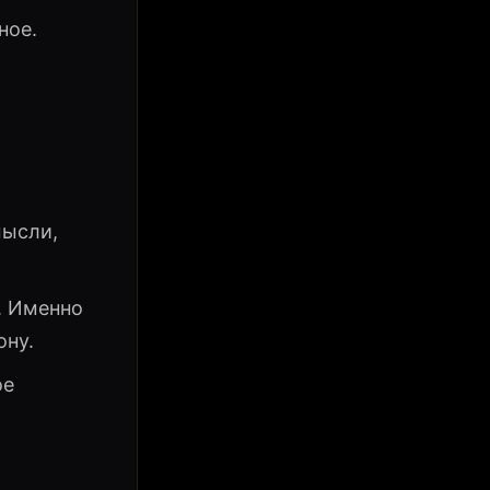
ное.
мысли,
. Именно
ону.
ое