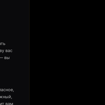
ать
ву вас
 — вы
пасное,
ажный,
ит вам