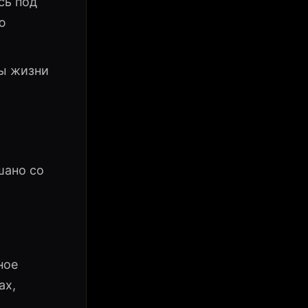
сь под
ю
ры жизни
шано со
.
ное
ах,