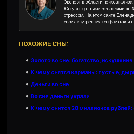
Эксперт в области психоанализа 
Юнгу и скрытыми желаниями по Ф
стрессом. На этом сайте Елена д
своих внутренних конфликтах и п
ПОХОЖИЕ СНЫ:
✦
Золото во сне: богатство, искушени
✦
К чему снятся карманы: пустые, дыр
✦
Деньги во сне
✦
Во сне деньги украли
✦
К чему снится 20 миллионов рублей: