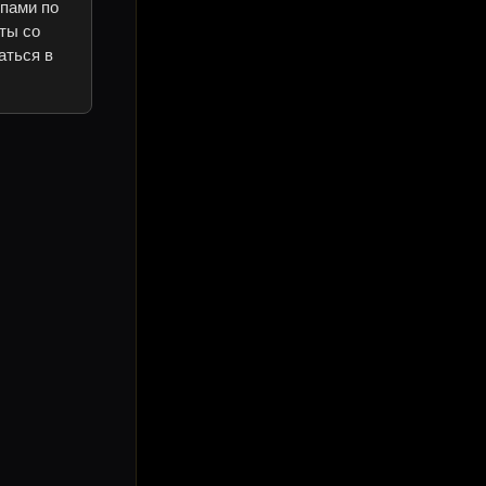
ипами по
ты со
аться в