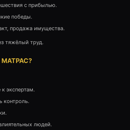
тешествия с прибылью.
лкие победы.
акт, продажа имущества.
ез тяжёлый труд.
 МАТРАС?
 к экспертам.
ь контроль.
ки.
 влиятельных людей.