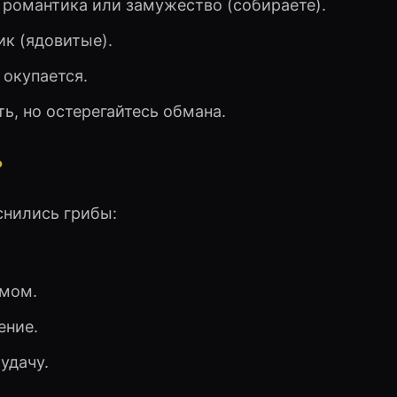
, романтика или замужество (собираете).
ик (ядовитые).
 окупается.
ь, но остерегайтесь обмана.
?
снились грибы:
змом.
ение.
 удачу.