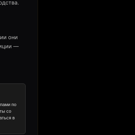
одства.
ции они
уиции —
ипами по
ты со
аться в