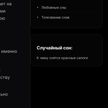
ет на
Любовные сны
ими
Толкование снов
нюю
Случайный сон:
й именно
К чему снятся красные сапоги
и
вству
льно