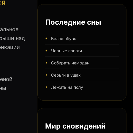
СЯ
Последние сны
тальное
крыши над
Белая обувь
фикации
Черные сапоги
Собирать чемодан
Серьги в ушах
меной
Лежать на полу
оны
Мир сновидений