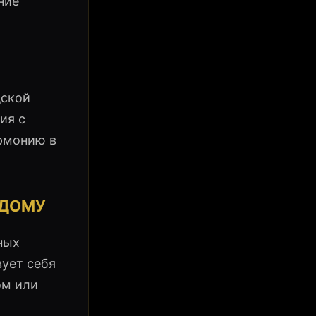
ние
дской
ия с
армонию в
 ДОМУ
ных
вует себя
ом или