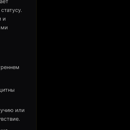
ает
статусу.
м и
ыми
треннем
ащитны
лучию или
увствие.