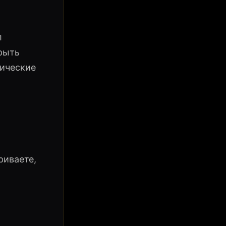
л
крыть
тические
риваете,