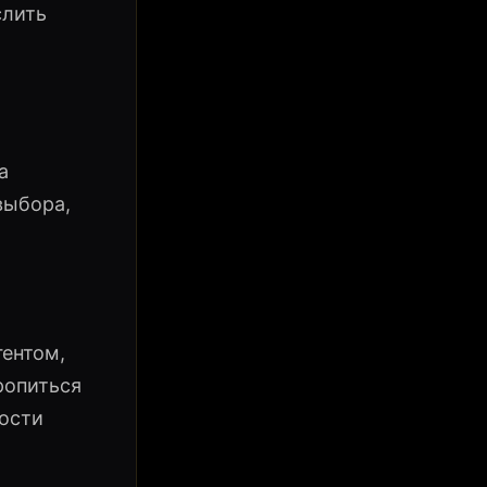
слить
а
выбора,
гентом,
ропиться
ности