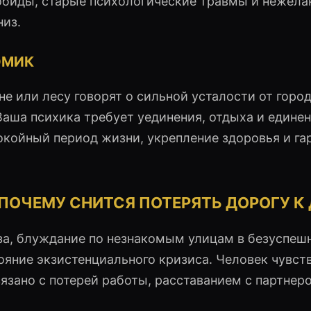
биды, старые психологические травмы и нежела
низ.
ОМИК
не или лесу говорят о сильной усталости от горо
Ваша психика требует уединения, отдыха и единен
окойный период жизни, укрепление здоровья и г
ПОЧЕМУ СНИТСЯ ПОТЕРЯТЬ ДОРОГУ К
иза, блуждание по незнакомым улицам в безуспеш
ояние экзистенциального кризиса. Человек чувст
язано с потерей работы, расставанием с партнер