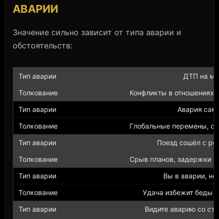
АВАРИИ
Значение сильно зависит от типа аварии и
обстоятельств:
ДТП на м
Конфликты в отношениях 
Авария сам
Глобальные перемены, см
Поезд сошёл с ре
Срыв планов, задержки в 
Вы в аварии, но
Удача избежит беды н
Видите аварию со ст