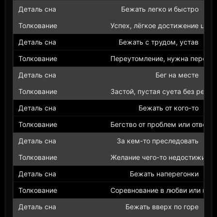
Бежать легко и быстро
Успех, лёгкое достижение целе
Бежать с трудом, устав
Переутомление, нужна переды
Бег на месте
Застой, пустая суета без резул
Бежать от кого-то
Бегство от проблем или ответс
За кем-то преследовать
Желание чего-то недостижимог
Бежать наперегонки
Соревнование в любви или кар
Бежать вверх по горе