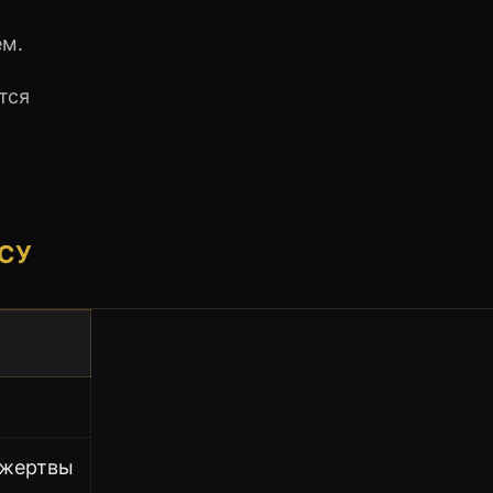
ем.
тся
УСУ
 жертвы