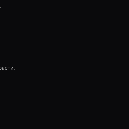
.
расти.