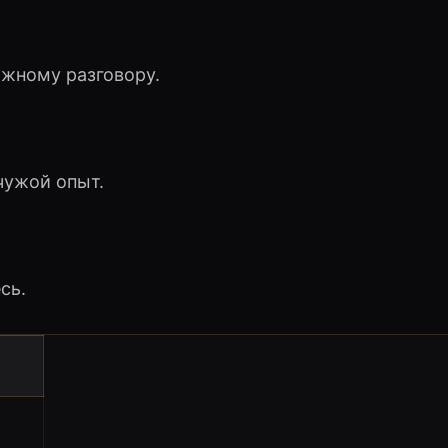
ожному разговору.
чужой опыт.
сь.