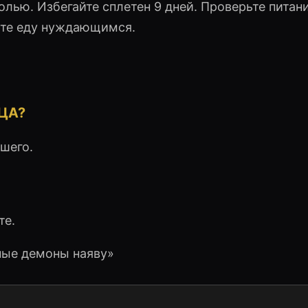
олью. Избегайте сплетен 9 дней. Проверьте питан
йте еду нуждающимся.
ЦА?
шего.
те.
ные демоны наяву»