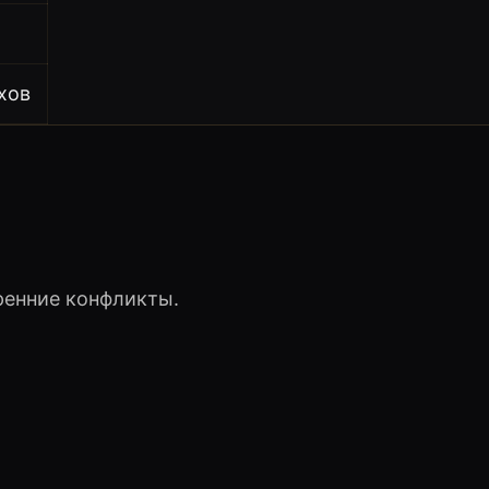
хов
ренние конфликты.