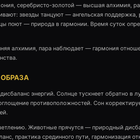
мония, серебристо-золотой — высшая алхимия, 
ивают: звезды танцуют — ангельская поддержка, 
цы поют — природа в гармонии. Время суток опр
нняя алхимия, пара наблюдает — гармония отнош
нства.
ОБРАЗА
 дисбаланс энергий. Солнце тускнеет обратно в л
поглощение противоположностей. Сон корректиру
ей.
ветлению. Животные прячутся — природный дисб
ланс, практика срединного пути, гармонизация о