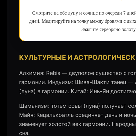
Смотрите на обе луну и солнце по очереди 7 дн
дней. Медитируйте на точку между бровями с дых
Зажгите серебряно-золот
КУЛЬТУРНЫЕ И АСТРОЛОГИЧЕСК
Алхимия: Rebis — двуполое существо с гол
гармонии. Индуизм: Шива-Шакти танец — 
(луна) в гармонии. Китай: Инь-Ян достигаю
Шаманизм: тотем совы (луна) получает со
Майя: Кецалькоатль соединяет день и ноч
знаменует золотой век гармонии. Народны
сна.