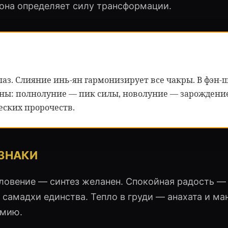
она определяет силу трансформации.
аз. Слияние инь-ян гармонизирует все чакры. В фэн-
уны: полнолуние — пик силы, новолуние — зарождение
еских пророчеств.
 ЗНАКИ
ловение — синтез желанен. Спокойная радость —
 самадхи единства. Тепло в груди — анахата и ма
имию.