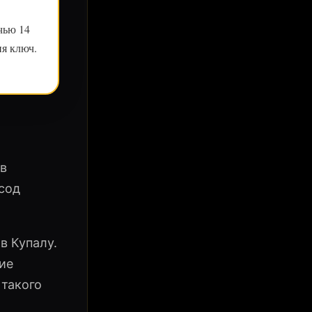
чью 14
я ключ.
 в
сод
в Купалу.
ие
 такого