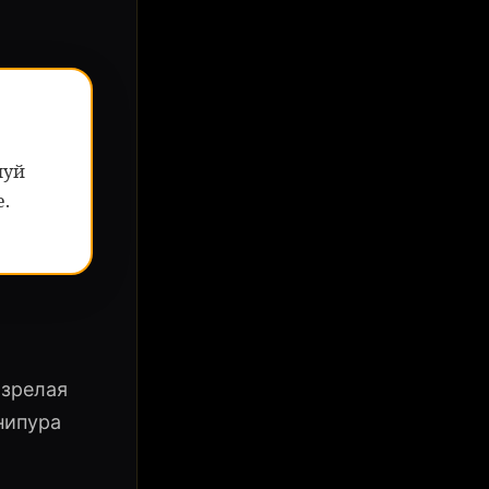
шуй
.
 зрелая
нипура