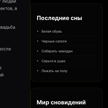
т людей
ектов, в
Последние сны
свадьба
Белая обувь
Черные сапоги
после
Собирать чемодан
Серьги в ушах
е
Лежать на полу
ий
Мир сновидений