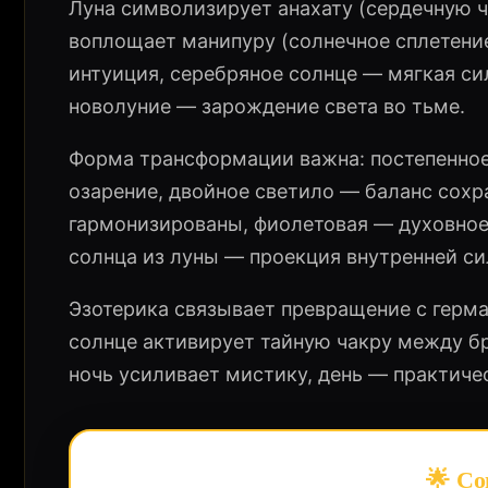
Луна символизирует анахату (сердечную ч
воплощает манипуру (солнечное сплетение
интуиция, серебряное солнце — мягкая си
новолуние — зарождение света во тьме.
Форма трансформации важна: постепенное
озарение, двойное светило — баланс сохр
гармонизированы, фиолетовая — духовное
солнца из луны — проекция внутренней си
Эзотерика связывает превращение с герм
солнце активирует тайную чакру между б
ночь усиливает мистику, день — практиче
🌟 Со