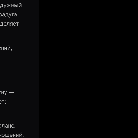
радужный
радуга
еделяет
ений,
уну —
ет:
аланс.
тношений.