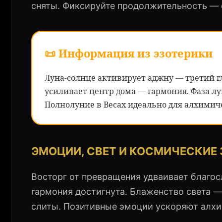
сняты. Фиксируйте продолжительность — 
📜 Информация из эзотерики
Луна-солнце активирует аджну — третий гл
усиливает центр дома — гармония. Фаза л
Полнолуние в Весах идеально для алхимич
ЭМОЦИИ, СВЕТ И КОСМИЧЕСКИЕ
Восторг от превращения удваивает благос
гармония достигнута. Блаженство света —
слиты. Позитивные эмоции ускоряют алх