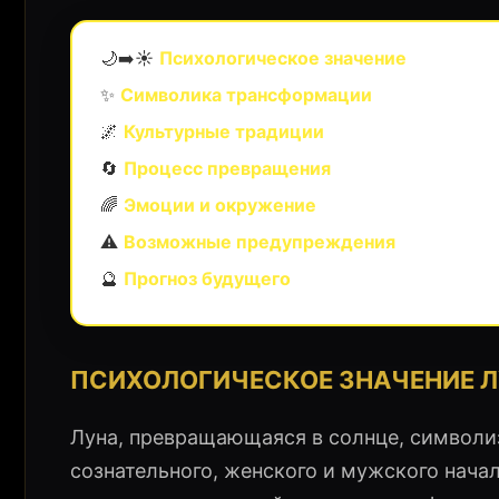
🌙➡️☀️
Психологическое значение
✨
Символика трансформации
🌌
Культурные традиции
🔄
Процесс превращения
🌈
Эмоции и окружение
⚠️
Возможные предупреждения
🔮
Прогноз будущего
ПСИХОЛОГИЧЕСКОЕ ЗНАЧЕНИЕ 
Луна, превращающаяся в солнце, символиз
сознательного, женского и мужского нача