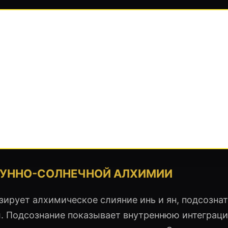
ЛУННО-СОЛНЕЧНОЙ АЛХИМИИ
ирует алхимическое слияние инь и ян, подсознат
л. Подсознание показывает внутреннюю интеграц