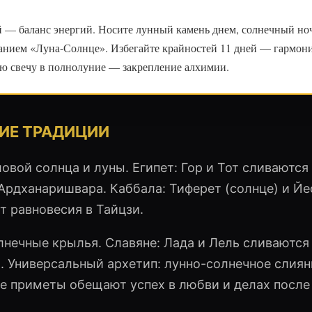
ей — баланс энергий. Носите лунный камень днем, солнечный но
анием «Луна-Солнце». Избегайте крайностей 11 дней — гармони
ую свечу в полнолуние — закрепление алхимии.
ИЕ ТРАДИЦИИ
овой солнца и луны. Египет: Гор и Тот сливаются
Ардханаришвара. Каббала: Тиферет (солнце) и Йе
т равновесия в Тайцзи.
лнечные крылья. Славяне: Лада и Лель сливаются 
ь. Универсальный архетип: лунно-солнечное слиян
е приметы обещают успех в любви и делах после