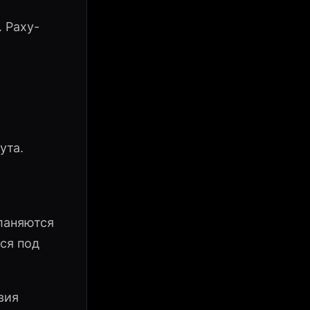
 Раху-
ута.
ланяются
ся под
вия