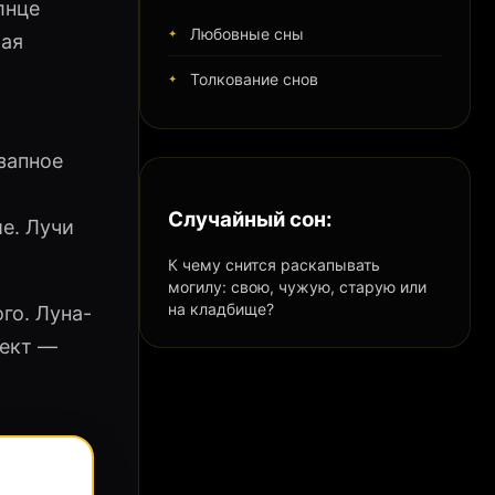
лнце
Любовные сны
шая
Толкование снов
запное
Случайный сон:
е. Лучи
К чему снится раскапывать
могилу: свою, чужую, старую или
на кладбище?
го. Луна-
пект —