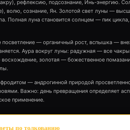
акру), рефлексию, подсознание, Инь-энергию. Со
), волю, сознание, Ян. Золотой свет луны — выс
ла. Полная луна становится солнцем — пик цикла,
 посветление — органичный рост, вспышка — вне
аняется. Аура вокруг луны: радужная — все чакры
 восхождение, золотая — божественное помазани
лы.
афродитом — андрогинной природой просветленно
ровями. Важно: день превращения определяет ас
ское применение.
веты по толкованию