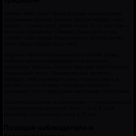
Библия: небо горит перед вторым пришествием,
Откровение Иоанна. Греция: Фаэтон падает, небо
пылает — смена эпох. Майя: конец 13-го бактуна —
огненное очищение. Славяне: Сварожий огонь
сжигает навь перед новым миром. Зороастризм:
огонь Ахура Мазды судит мир.
Индуизм: Кали-юга заканчивается огнем Шивы.
Каббала: шехина возвращается в огненной
колеснице. Шаманы Сибири: верхний мир посылает
очищающий огонь. Универсальный архетип:
горящее небо знаменует конец старого мира и
рассвет золотого века. Народные приметы
связывают сон с грядущими мировыми событиями.
Сон особенно силен в полнолуние — синхронизация
с космическими циклами. Ночь с 3 на 4 утра
усиливает пророческую силу в 13 раз.
Позиция наблюдателя и