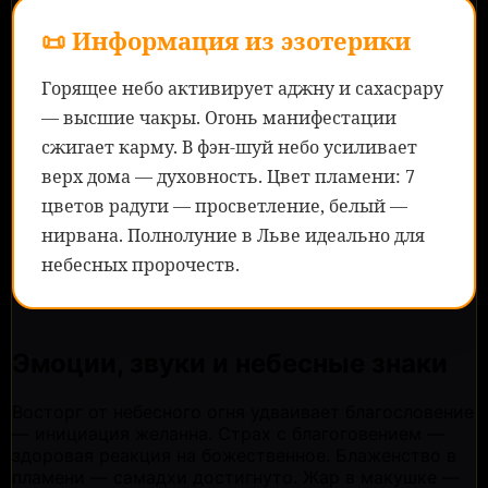
📜 Информация из эзотерики
Горящее небо активирует аджну и сахасрару
— высшие чакры. Огонь манифестации
сжигает карму. В фэн-шуй небо усиливает
верх дома — духовность. Цвет пламени: 7
цветов радуги — просветление, белый —
нирвана. Полнолуние в Льве идеально для
небесных пророчеств.
Эмоции, звуки и небесные знаки
Восторг от небесного огня удваивает благословение
— инициация желанна. Страх с благоговением —
здоровая реакция на божественное. Блаженство в
пламени — самадхи достигнуто. Жар в макушке —