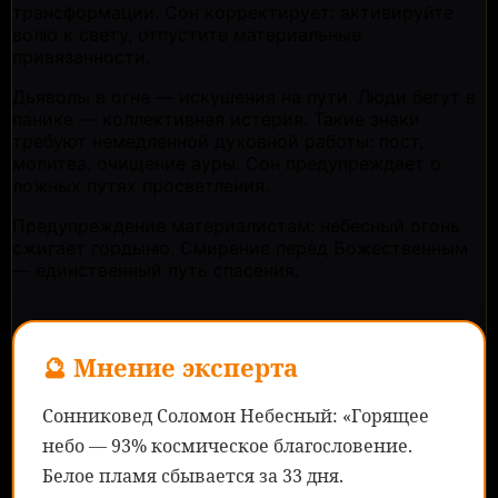
трансформации. Сон корректирует: активируйте
волю к свету, отпустите материальные
привязанности.
Дьяволы в огне — искушения на пути. Люди бегут в
панике — коллективная истерия. Такие знаки
требуют немедленной духовной работы: пост,
молитва, очищение ауры. Сон предупреждает о
ложных путях просветления.
Предупреждение материалистам: небесный огонь
сжигает гордыню. Смирение перед Божественным
— единственный путь спасения.
🔮 Мнение эксперта
Сонниковед Соломон Небесный: «Горящее
небо — 93% космическое благословение.
Белое пламя сбывается за 33 дня.