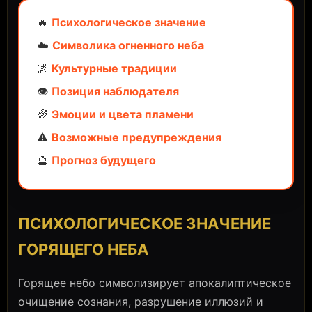
🔥
Психологическое значение
☁️
Символика огненного неба
🌌
Культурные традиции
👁️
Позиция наблюдателя
🌈
Эмоции и цвета пламени
⚠️
Возможные предупреждения
🔮
Прогноз будущего
ПСИХОЛОГИЧЕСКОЕ ЗНАЧЕНИЕ
ГОРЯЩЕГО НЕБА
Горящее небо символизирует апокалиптическое
очищение сознания, разрушение иллюзий и