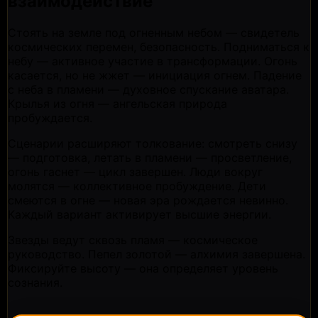
взаимодействие
Стоять на земле под огненным небом — свидетель
космических перемен, безопасность. Подниматься к
небу — активное участие в трансформации. Огонь
касается, но не жжет — инициация огнем. Падение
с неба в пламени — духовное спускание аватара.
Крылья из огня — ангельская природа
пробуждается.
Сценарии расширяют толкование: смотреть снизу
— подготовка, летать в пламени — просветление,
огонь гаснет — цикл завершен. Люди вокруг
молятся — коллективное пробуждение. Дети
смеются в огне — новая эра рождается невинно.
Каждый вариант активирует высшие энергии.
Звезды ведут сквозь пламя — космическое
руководство. Пепел золотой — алхимия завершена.
Фиксируйте высоту — она определяет уровень
сознания.