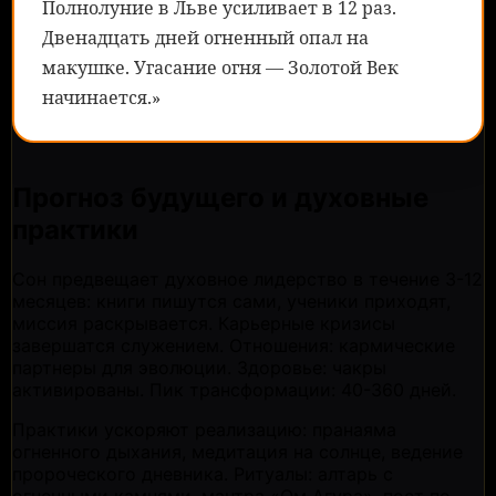
Полнолуние в Льве усиливает в 12 раз.
Двенадцать дней огненный опал на
макушке. Угасание огня — Золотой Век
начинается.»
Прогноз будущего и духовные
практики
Сон предвещает духовное лидерство в течение 3-12
месяцев: книги пишутся сами, ученики приходят,
миссия раскрывается. Карьерные кризисы
завершатся служением. Отношения: кармические
партнеры для эволюции. Здоровье: чакры
активированы. Пик трансформации: 40-360 дней.
Практики ускоряют реализацию: пранаяма
огненного дыхания, медитация на солнце, ведение
пророческого дневника. Ритуалы: алтарь с