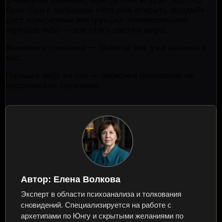
огненными камнями, мантра «Ом Агура», пост по
Луне. Сон с вопросом «Что мне открыть людям?»
даст конкретные инструкции. Универсальное:
горящее небо — зов стать светом мира.
Возносите сознание — Золотой Век уже начался в
вас.
Горящее небо во сне — небесное помазание на
пророческое служение.
Автор:
Елена Волкова
Эксперт в области психоанализа и толкования
сновидений. Специализируется на работе с
архетипами по Юнгу и скрытыми желаниями по