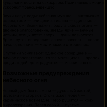
кундалини достигла са́хасрары. Позитивные эмоции
ускоряют трансценденцию.
Звуки несут коды: небесная музыка — ангельские
сферы, гром — очищение, тишина — единение с
Абсолютом. Знаки важны: радуга сквозь огонь —
двойное благословение, звезды ярче — вечные
истины, птицы летят вверх — души возносятся.
Время суток определяет аспект: рассвет — новое
начало, полночь — мистическое откровение.
Спутники усиливают: одинокое созерцание —
личное просветление, толпа молящихся — пророк
среди людей, дети радуются — мессия эпохи.
Возможные предупреждения
небесного огня
Черный дым без пламени — духовный застой,
иллюзии не сгорают. Огонь жжет людей —
кармическое возмездие. Небо рушится — крах
мировоззрения. Пепел серый — пустые