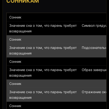
СОННИКАМ
Символ грядущи
Подсознательно
Образ завершен
Отражение окон