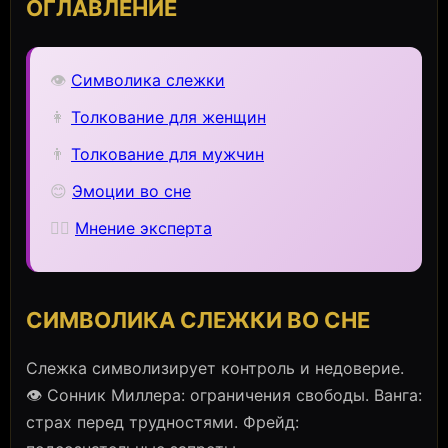
ОГЛАВЛЕНИЕ
👁️
Символика слежки
👩
Толкование для женщин
👨
Толкование для мужчин
😊
Эмоции во сне
🧙‍♀️
Мнение эксперта
СИМВОЛИКА СЛЕЖКИ ВО СНЕ
Слежка символизирует контроль и недоверие.
👁️ Сонник Миллера: ограничения свободы. Ванга:
страх перед трудностями. Фрейд: