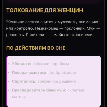
ТОЛКОВАНИЕ ДЛЯ ЖЕНЩИН
Женщине слежка снится к мужскому вниманию
или контролю. Незнакомец — поклонник. Муж —
ревность. Родители — семейные ограничения.
ПО ДЕЙСТВИЯМ ВО СНЕ
Убегаете:
избегание проблем
Поворачиваетесь:
конфронтация
Спрятались:
временное решение
Преследователь знакомый:
скрытые
мотивы