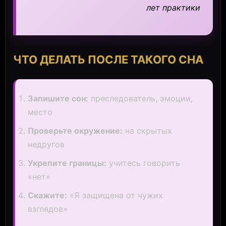
лет практики
ЧТО ДЕЛАТЬ ПОСЛЕ ТАКОГО СНА
Запишите сон:
преследователь, эмоции,
место
Проверьте окружение:
на скрытых
недругов
Укрепите границы:
учитесь говорить
«нет»
Скажите:
«Я защищена от чужих
взглядов»