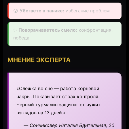
😰
Убегаете в панике:
избегание проблем
✨
Поворачиваетесь смело:
конфронтация,
победа
МНЕНИЕ ЭКСПЕРТА
«Слежка во сне — работа корневой
чакры. Показывает страх контроля.
Черный турмалин защитит от чужих
взглядов на 13 дней.»
— Сонниковед Наталья Бдительная, 20