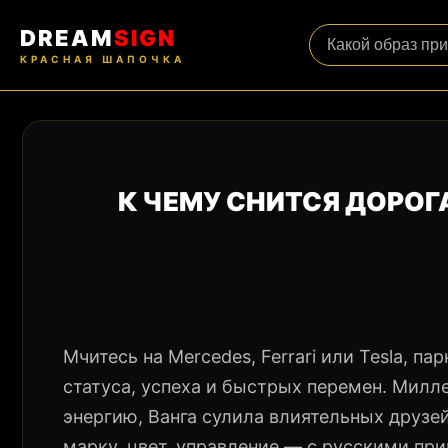
DREAM
SIGN
КРАСНАЯ ШАПОЧКА
К ЧЕМУ СНИТСЯ ДОРОГ
Мчитесь на Mercedes, Ferrari или Tesla, п
статуса, успеха и быстрых перемен. Милл
энергию, Ванга сулила влиятельных друзе
марку, цвет, управление — с русскими пр