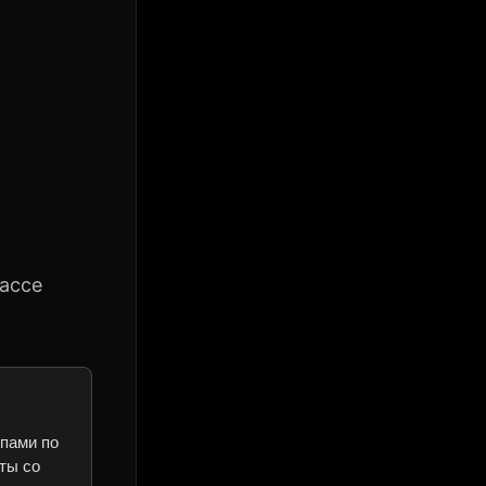
ассе
ипами по
ты со