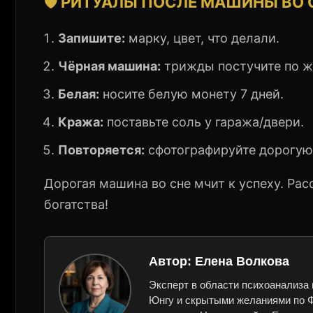
🛡️ РИТУАЛЫ ПОСЛЕ МАШИНЫ ВО 
Запишите:
марку, цвет, что делали.
Чёрная машина:
трижды постучите по же
Белая:
носите белую монету 7 дней.
Кража:
поставьте соль у гаража/двери.
Повторяется:
сфотографируйте дорогую
Дорогая машина во сне мчит к успеху. Ра
богатства!
Автор:
Елена Волкова
Эксперт в области психоанализа 
Юнгу и скрытыми желаниями по Ф