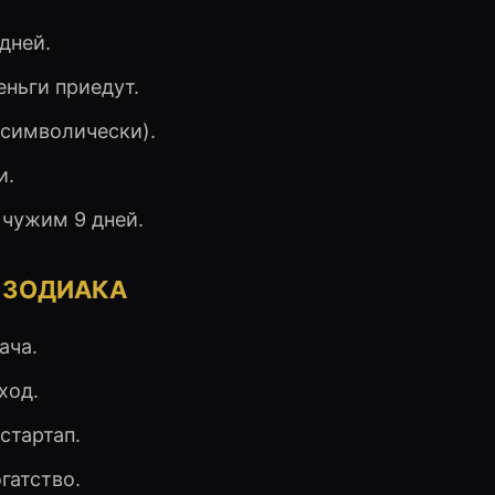
дней.
еньги приедут.
(символически).
и.
 чужим 9 дней.
 ЗОДИАКА
ача.
ход.
стартап.
гатство.