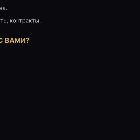
ва.
ь, контракты.
С ВАМИ?