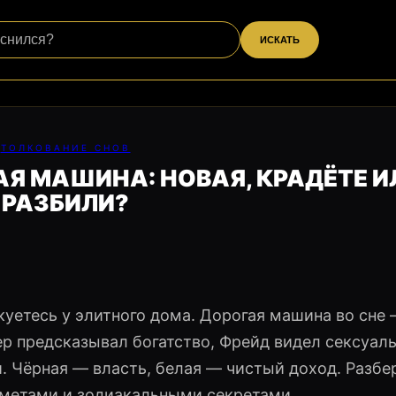
ИСКАТЬ
ТОЛКОВАНИЕ СНОВ
АЯ МАШИНА: НОВАЯ, КРАДЁТЕ И
РАЗБИЛИ?
аркуетесь у элитного дома. Дорогая машина во сне
ер предсказывал богатство, Фрейд видел сексуал
й. Чёрная — власть, белая — чистый доход. Разбе
иметами и зодиакальными секретами.