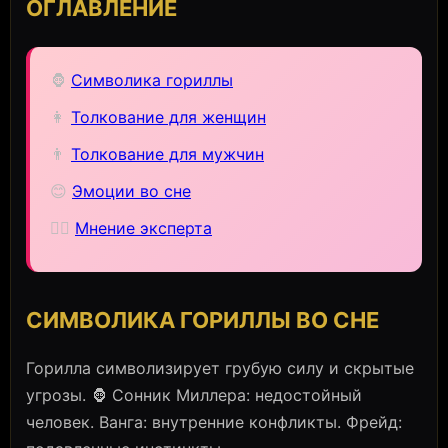
ОГЛАВЛЕНИЕ
🦍
Символика гориллы
👩
Толкование для женщин
👨
Толкование для мужчин
😊
Эмоции во сне
🧙‍♀️
Мнение эксперта
СИМВОЛИКА ГОРИЛЛЫ ВО СНЕ
Горилла символизирует грубую силу и скрытые
угрозы. 🦍 Сонник Миллера: недостойный
человек. Ванга: внутренние конфликты. Фрейд: