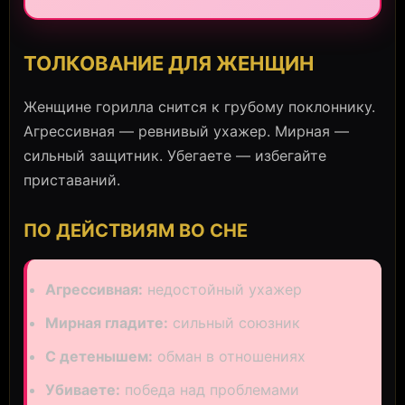
ТОЛКОВАНИЕ ДЛЯ ЖЕНЩИН
Женщине горилла снится к грубому поклоннику.
Агрессивная — ревнивый ухажер. Мирная —
сильный защитник. Убегаете — избегайте
приставаний.
ПО ДЕЙСТВИЯМ ВО СНЕ
Агрессивная:
недостойный ухажер
Мирная гладите:
сильный союзник
С детенышем:
обман в отношениях
Убиваете:
победа над проблемами