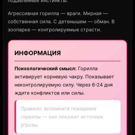
подавленные инстинкты.
Агрессивная горилла — враги. Мирная —
собственная сила. С детенышем — обман. В
зоопарке — контролируемые страсти.
ИНФОРМАЦИЯ
Психологический смысл:
Горилла
активирует корневую чакру. Показывает
неконтролируемую силу. Через 6-24 дня
ждите конфликтов или силы.
Правило:
вспомните поведение
гориллы — оно покажет источник
угрозы.