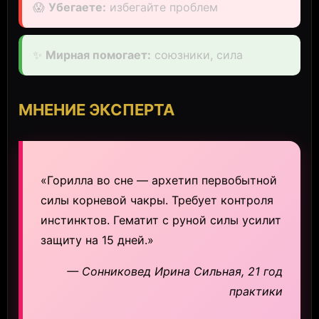
😱
Убегаете:
избегайте проблем
✨
Мирная помогает:
союзники, сила
МНЕНИЕ ЭКСПЕРТА
«Горилла во сне — архетип первобытной
силы корневой чакры. Требует контроля
инстинктов. Гематит с руной силы усилит
защиту на 15 дней.»
— Сонниковед Ирина Сильная, 21 год
практики