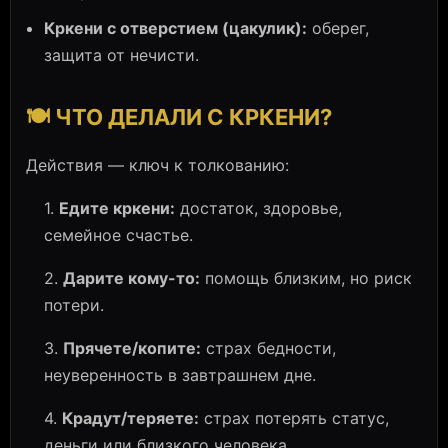
Кркени с отверстием (цакулик):
оберег,
защита от нечисти.
🍽️ ЧТО ДЕЛАЛИ С КРКЕНИ?
Действия — ключ к толкованию:
1.
Едите кркени:
достаток, здоровье,
семейное счастье.
2.
Дарите кому-то:
помощь близким, но риск
потери.
3.
Прячете/копите:
страх бедности,
неуверенность в завтрашнем дне.
4.
Крадут/теряете:
страх потерять статус,
деньги или близкого человека.