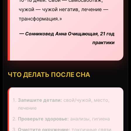
10-18 дней. Свой — самосаботаж,
чужой — чужой негатив, лечение —
трансформация.»
— Сонниковед Анна Очищающая, 21 год
практики
ЧТО ДЕЛАТЬ ПОСЛЕ СНА
Запишите детали:
свой/чужой, место,
лечение
Проверьте здоровье:
анализы, гигиена
Очистите окружение:
токсичные связи