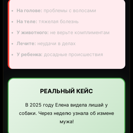
На голове:
проблемы с волосами
На теле:
тяжелая болезнь
У животного:
не верьте комплиментам
Лечите:
неудачи в делах
У ребенка:
досадные происшествия
РЕАЛЬНЫЙ КЕЙС
В 2025 году Елена видела лишай у
собаки. Через неделю узнала об измене
мужа!