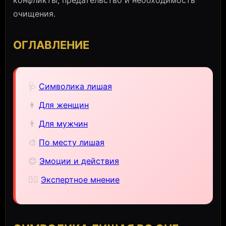
конфликты, предательство и необходимость
очищения.
ОГЛАВЛЕНИЕ
🩺
Символика лишая
👩
Для женщин
👨
Для мужчин
🎨
По месту лишая
😊
Эмоции и действия
🧙‍♀️
Экспертное мнение