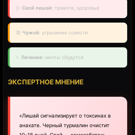
🩺
Свой лишай:
тревоги, здоровье
😰
Чужой:
угрызения совести
✨
Лечение:
мечты сбудутся
ЭКСПЕРТНОЕ МНЕНИЕ
«Лишай сигнализирует о токсинах в
анахате. Черный турмалин очистит