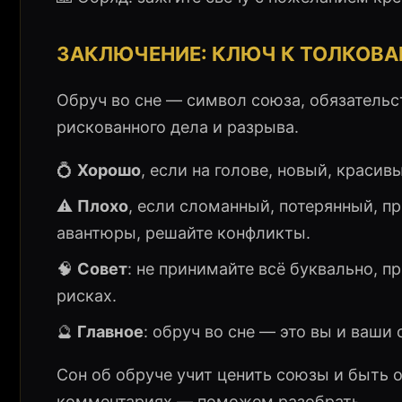
ЗАКЛЮЧЕНИЕ: КЛЮЧ К ТОЛКОВ
Обруч во сне — символ союза, обязательст
рискованного дела и разрыва.
💍
Хорошо
, если на голове, новый, красив
⚠️
Плохо
, если сломанный, потерянный, пр
авантюры, решайте конфликты.
🧠
Совет
: не принимайте всё буквально, 
рисках.
🔮
Главное
: обруч во сне — это вы и ваши
Сон об обруче учит ценить союзы и быть 
комментариях — поможем разобрать.