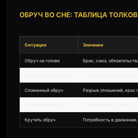
ОБРУЧ ВО СНЕ: ТАБЛИЦА ТОЛКО
Ситуация
Значение
Обруч на голове
Брак, союз, обязательств
Гимнастический обруч
Рискованное дело, авант
Сломанный обруч
Разрыв отношений, крах 
Потерянный обруч
Потеря связи, разлука, 
Крутить обруч
Потребность в движении,