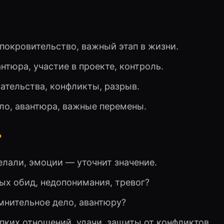
, покровительство, важный этап в жизни.
антюра, участие в проекте, контроль.
зательства, конфликты, разрыв.
ело, авантюра, важные перемены.
?
делали, эмоции — уточнит значение.
ных обид, недопонимания, тревог?
омнительное дело, авантюру?
пких отношений, удачи, защиты от конфликтов.