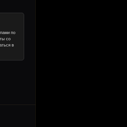
ипами по
ты со
аться в