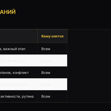
ВАНИЙ
Кому снится
а, важный этап
Всем
юра, активность
Всем
планов, конфликт
Всем
утрата поддержки
Всем
 активности, рутина
Всем