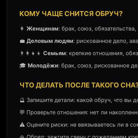
КОМУ ЧАЩЕ СНИТСЯ ОБРУЧ?
👩
Женщинам
: брак, союз, обязательства
💼
Деловым людям
: рискованное дело, ав
👨‍👩‍👧‍👦
Семьям
: крепкие отношения, обя
🎓
Молодёжи
: брак, союз, рискованное д
ЧТО ДЕЛАТЬ ПОСЛЕ ТАКОГО СНА
🔮 Запишите детали: какой обруч, что вы 
💬 Проверьте отношения: нет ли накоплен
⚠️ Оцените риски: не ввязываетесь ли в с
🙏 Обряд: зажгите свечу с пожеланием кре