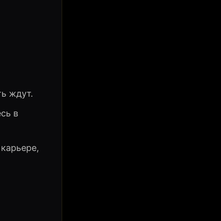
ть ждут.
сь в
 карьере,