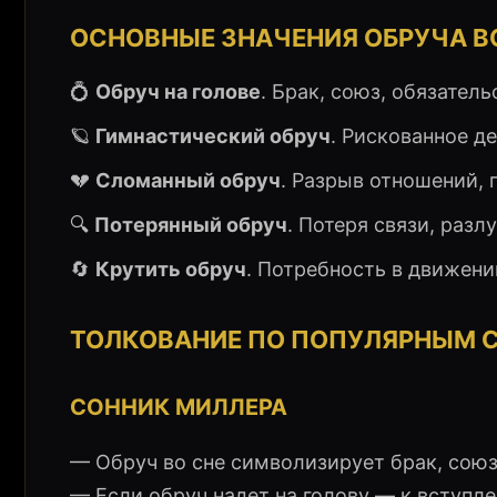
ОСНОВНЫЕ ЗНАЧЕНИЯ ОБРУЧА В
💍
Обруч на голове
. Брак, союз, обязател
🪐
Гимнастический обруч
. Рискованное д
💔
Сломанный обруч
. Разрыв отношений, 
🔍
Потерянный обруч
. Потеря связи, разл
🔄
Крутить обруч
. Потребность в движении
ТОЛКОВАНИЕ ПО ПОПУЛЯРНЫМ 
СОННИК МИЛЛЕРА
— Обруч во сне символизирует брак, союз,
— Если обруч надет на голову — к вступл