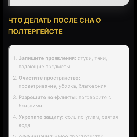
ЧТО ДЕЛАТЬ ПОСЛЕ СНА О
ПОЛТЕРГЕЙСТЕ
Запишите проявления:
стуки, тени,
падающие предметы
Очистите пространство:
проветривание, уборка, благовония
Разрешите конфликты:
поговорите с
близкими
Укрепите защиту:
соль по углам, святая
вода
Аффирмация:
«Мое пространство