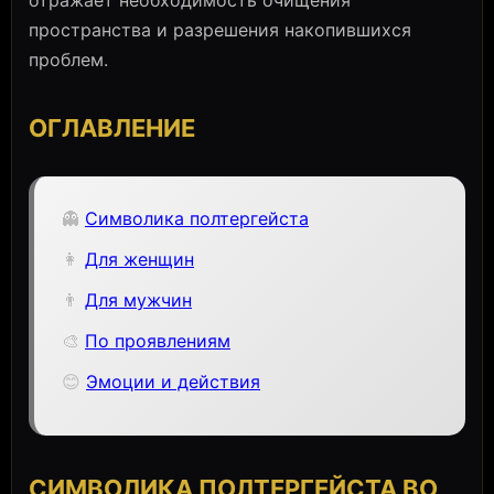
отражает необходимость очищения
пространства и разрешения накопившихся
проблем.
ОГЛАВЛЕНИЕ
👻
Символика полтергейста
👩
Для женщин
👨
Для мужчин
🎨
По проявлениям
😊
Эмоции и действия
СИМВОЛИКА ПОЛТЕРГЕЙСТА ВО