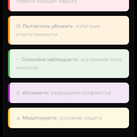
тревоги выходят наружу
😰
Пытаетесь убежать:
избегание
ответственности
✨
Спокойно наблюдаете:
внутренняя сила,
контроль
💪
Изгоняете:
разрешение конфликтов
🧘
Медитируете:
духовная защита