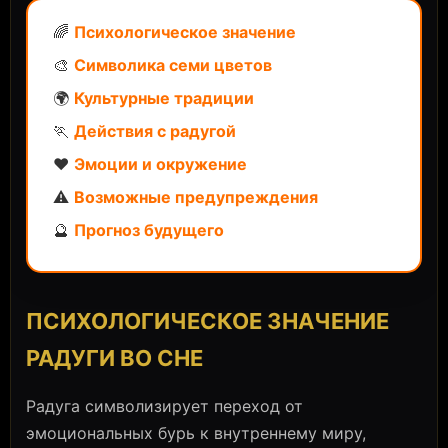
🌈
Психологическое значение
🎨
Символика семи цветов
🌍
Культурные традиции
🏃
Действия с радугой
❤️
Эмоции и окружение
⚠️
Возможные предупреждения
🔮
Прогноз будущего
ПСИХОЛОГИЧЕСКОЕ ЗНАЧЕНИЕ
РАДУГИ ВО СНЕ
Радуга символизирует переход от
эмоциональных бурь к внутреннему миру,