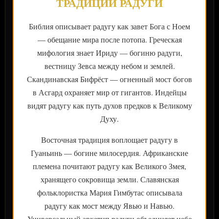
ТРАДИЦИИ РАДУГИ
Библия описывает радугу как завет Бога с Ноем
— обещание мира после потопа. Греческая
мифология знает Ириду — богиню радуги,
вестницу Зевса между небом и землей.
Скандинавская Бифрёст — огненный мост богов
в Асгард охраняет мир от гигантов. Индейцы
видят радугу как путь духов предков к Великому
Духу.
Восточная традиция воплощает радугу в
Гуаньинь — богине милосердия. Африканские
племена почитают радугу как Великого Змея,
хранящего сокровища земли. Славянская
фольклористка Мария Гимбутас описывала
радугу как мост между Явью и Навью.
Универсальный архетип радуги объединяет небо