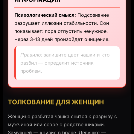
Психологический смысл:
Подсознание
разрушает иллюзии стабильности. Сон
показывает: пора отпустить ненужное.
Через 3-13 дней произойдет очищение.
Правило:
запишите цвет чашки и кто
разбил — определит источник
проблем.
ТОЛКОВАНИЕ ДЛЯ ЖЕНЩИН
Женщине разбитая чашка снится к разрыву с
мужчиной или ссоре с родственниками.
Замужней — кризис в браке. Девушке —