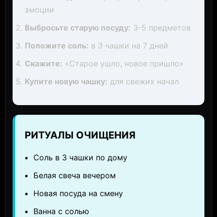
эмоции
Выбросьте старую посуду:
3-5 предметов
Положите соль:
в 3 чашки на 7 дней
Скажите:
«Старое ушло, новое пришло»
Купите новую чашку:
для свежих начал
РИТУАЛЫ ОЧИЩЕНИЯ
Соль в 3 чашки по дому
Белая свеча вечером
Новая посуда на смену
Ванна с солью