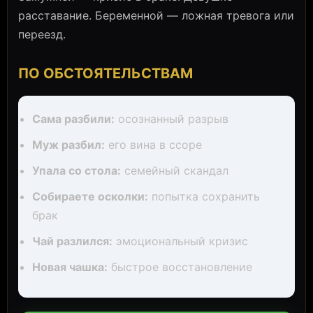
расставание. Беременной — ложная тревога или
переезд.
ПО ОБСТОЯТЕЛЬСТВАМ
Сама разбили:
осознанный разрыв
Муж разбил:
его вина в ссоре
Упала со стола:
семейный скандал
Собираете осколки:
попытка сохранить
брак
Чай разлился:
эмоциональный кризис
Новая чашка:
быстрое восстановление