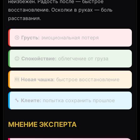
неизбежен. Радость после — быстрое
восстановление. Осколки в руках — боль
расставания.
😢
Грусть:
эмоциональная потеря
😌
Спокойствие:
облегчение от груза
🆕
Новая чашка:
быстрое восстановление
🔧
Клеите:
попытка сохранить прошлое
МНЕНИЕ ЭКСПЕРТА