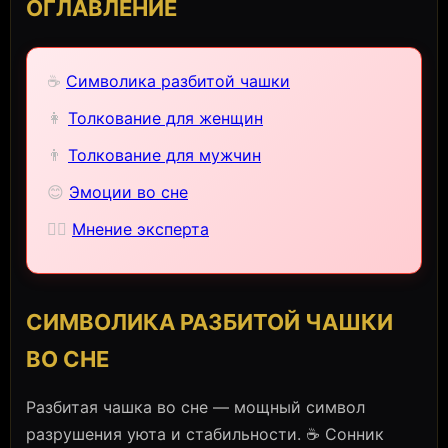
ОГЛАВЛЕНИЕ
☕
Символика разбитой чашки
👩
Толкование для женщин
👨
Толкование для мужчин
😊
Эмоции во сне
🧙‍♀️
Мнение эксперта
СИМВОЛИКА РАЗБИТОЙ ЧАШКИ
ВО СНЕ
Разбитая чашка во сне — мощный символ
разрушения уюта и стабильности. ☕ Сонник