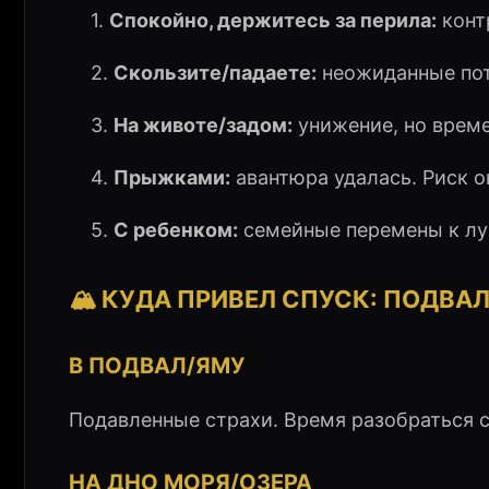
1.
Спокойно, держитесь за перила:
конт
2.
Скользите/падаете:
неожиданные поте
3.
На животе/задом:
унижение, но време
4.
Прыжками:
авантюра удалась. Риск о
5.
С ребенком:
семейные перемены к лу
🏔️ КУДА ПРИВЕЛ СПУСК: ПОДВА
В ПОДВАЛ/ЯМУ
Подавленные страхи. Время разобраться 
НА ДНО МОРЯ/ОЗЕРА