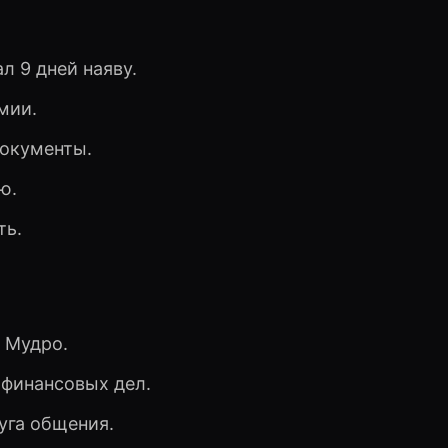
л 9 дней наяву.
мии.
документы.
ю.
ть.
 Мудро.
финансовых дел.
уга общения.