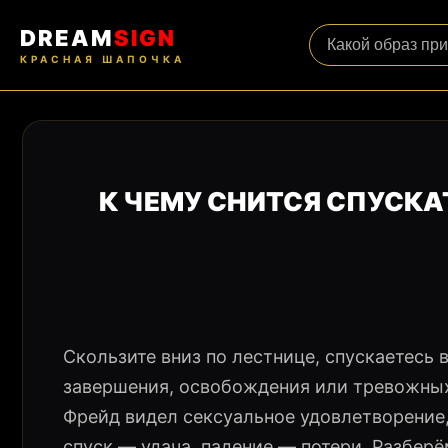
DREAM
SIGN
КРАСНАЯ ШАПОЧКА
К ЧЕМУ СНИТСЯ СПУСКАТ
Скользите вниз по лестнице, спускаетесь 
завершения, освобождения или тревожных
Фрейд видел сексуальное удовлетворение,
спуск — удача, падение — потери. Разбер