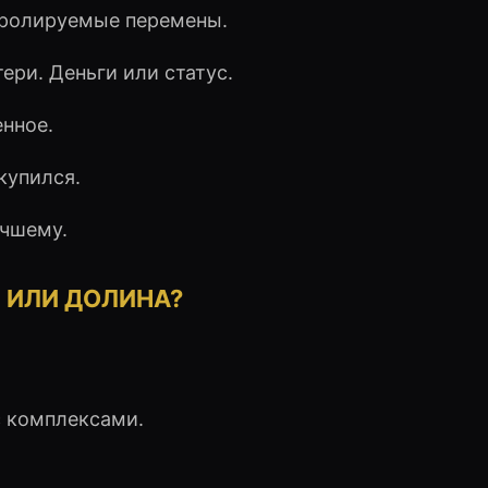
ролируемые перемены.
ри. Деньги или статус.
нное.
купился.
чшему.
Л ИЛИ ДОЛИНА?
с комплексами.