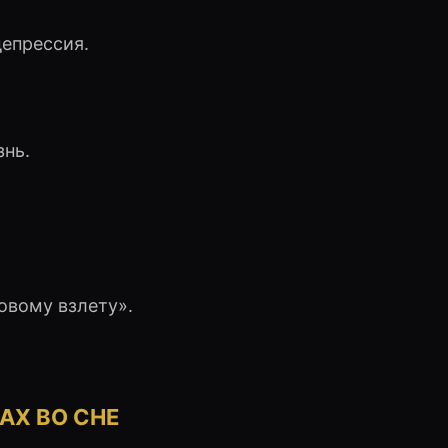
епрессия.
знь.
новому взлету».
АХ ВО СНЕ