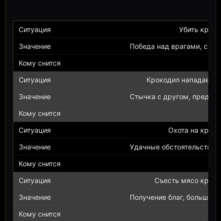
Убить крок
Победа над врагами, спл
Крокодил нападает н
Стычка с другом, предате
Охота на крок
Удачные обстоятельства, 
Съесть мясо крок
Получение благ, большая 