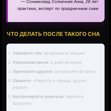
— Сонниковед Солнечная Анна, 28 лет
практики, эксперт по праздничным снам
ЧТО ДЕЛАТЬ ПОСЛЕ ТАКОГО СНА
Запишите тип:
вечеринки и эмоции
Оранжевая свеча:
8 дней вечером
Пригласите друзей:
организуйте встречу
Скажите:
«Радость в сердце, друзья
рядом»
Контролируйте алкоголь:
берегите
здоровье