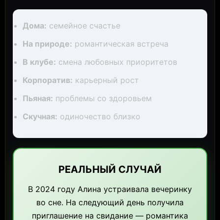
Дома:
семейное счастье
На природе:
романтическая встреча
В клубе:
смена любовных приоритетов
Корпоратив:
карьерный рост
Пьяная:
проблемы со здоровьем
Скучная:
одиночество близко
РЕАЛЬНЫЙ СЛУЧАЙ
В 2024 году Алина устраивала вечеринку
во сне. На следующий день получила
приглашение на свидание — романтика