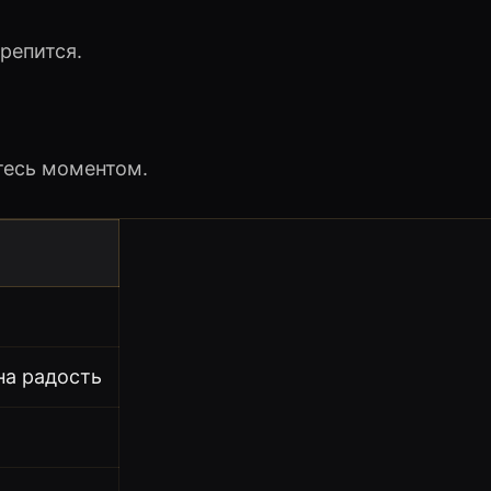
репится.
тесь моментом.
на радость