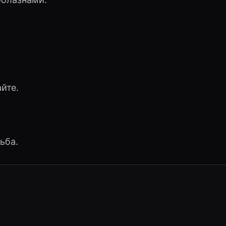
йте.
ьба.