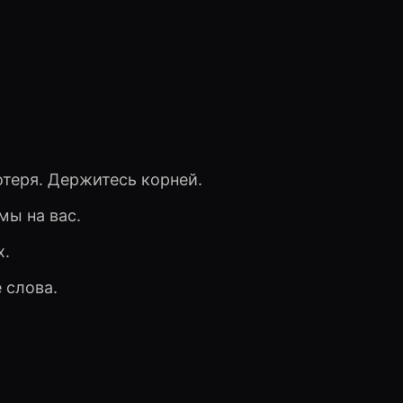
отеря. Держитесь корней.
ы на вас.
х.
 слова.