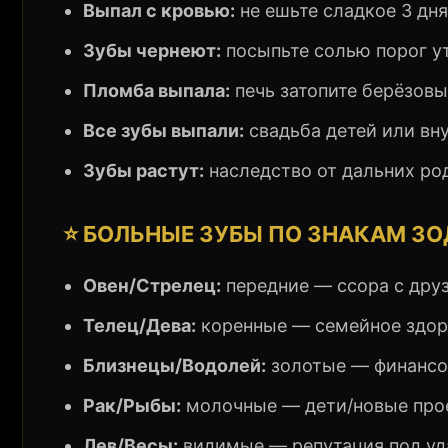
Выпал с кровью:
не ешьте сладкое 3 дня
Зубы чернеют:
посыпьте солью порог у
Пломба выпала:
печь затопите берёзов
Все зубы выпали:
свадьба детей или вну
Зубы растут:
наследство от дальних ро
⭐ БОЛЬНЫЕ ЗУБЫ ПО ЗНАКАМ З
Овен/Стрелец:
передние — ссора с дру
Телец/Дева:
коренные — семейное здор
Близнецы/Водолей:
золотые — финансо
Рак/Рыбы:
молочные — дети/новые про
Лев/Весы:
видимые — репутация под уд