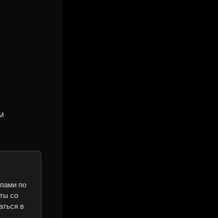
м
ипами по
ты со
аться в