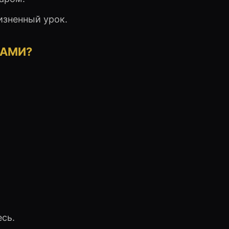
зненный урок.
БАМИ?
сь.