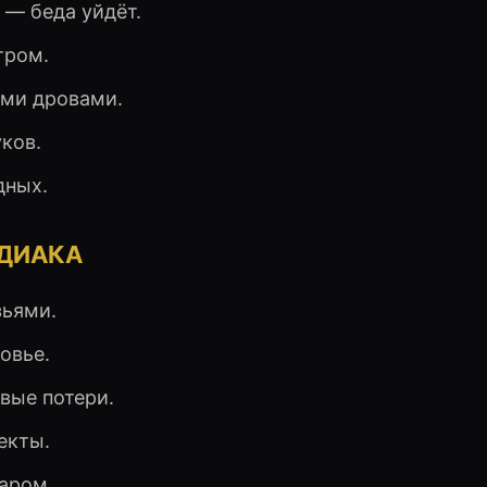
 — беда уйдёт.
тром.
ыми дровами.
ков.
дных.
ОДИАКА
зьями.
овье.
вые потери.
екты.
аром.