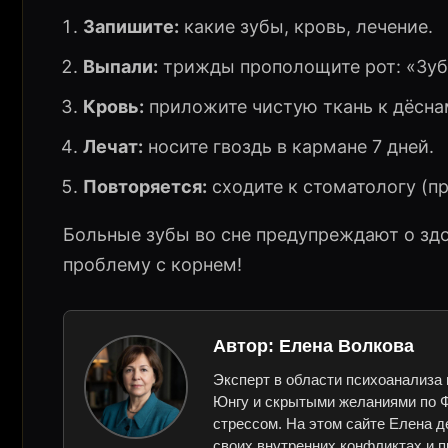
Запишите:
какие зубы, кровь, лечение.
Выпали:
трижды прополощите рот: «Зубы
Кровь:
приложите чистую ткань к дёсна
Лечат:
носите гвоздь в кармане 7 дней.
Повторяется:
сходите к стоматологу (п
Больные зубы во сне предупреждают о зд
проблему с корнем!
Автор:
Елена Волкова
Эксперт в области психоанализа 
Юнгу и скрытыми желаниями по Ф
стрессом. На этом сайте Елена д
своих внутренних конфликтах и п