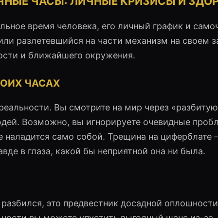
ЧНЫЕ ЧАСЫ: ЛИЧНЫЕ КРИЗИСЫ И ЗДО
ьное время человека, его личный график и само
или разлетевшийся на части механизм на своем з
ности и ближайшего окружения.
ВОИХ ЧАСАХ
реальности. Вы смотрите на мир через «разбитую
юдей. Возможно, вы игнорируете очевидные проб
се наладится само собой. Трещина на циферблате 
вде в глаза, какой бы неприятной она ни была.
 разбился, это предвестник досадной оплошности
ьности вы можете упустить выгодный шанс из-за