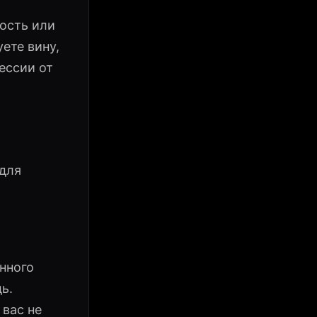
ость или
ете вину,
ессии от
 для
нного
ь.
 вас не