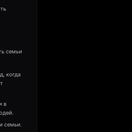
ыть
ть семьи
д, когда
ет
и в
юдей.
и семьи.