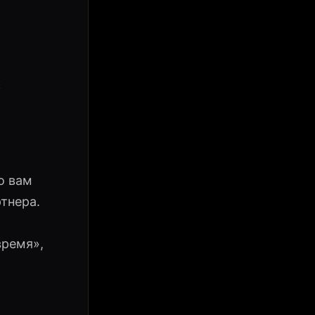
к
о вам
тнера.
время»,