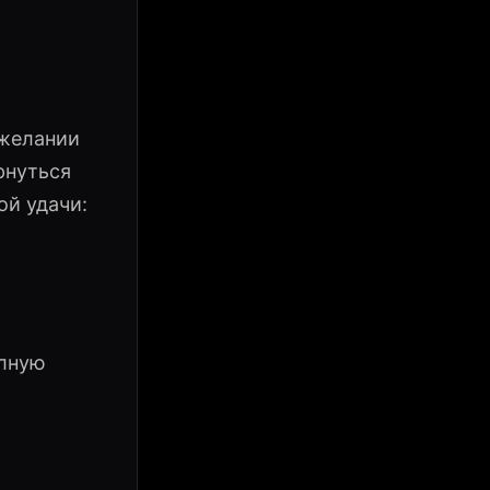
ежелании
рнуться
ой удачи:
олную