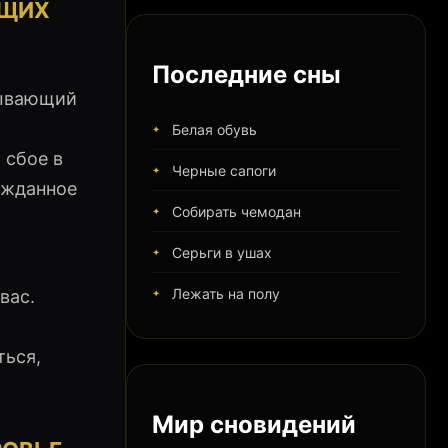
УЩИХ
Последние сны
зывающий
Белая обувь
 сбое в
Черные сапоги
ожданное
Собирать чемодан
Серьги в ушах
Лежать на полу
вас.
ться,
Мир сновидений