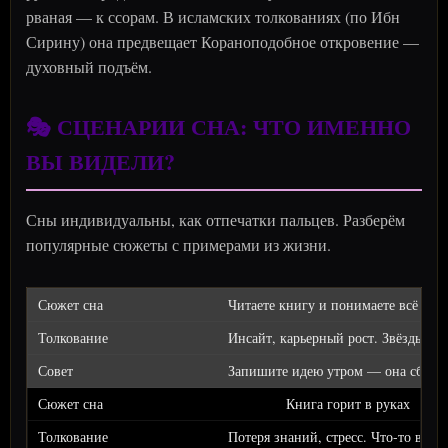
рваная — к ссорам. В исламских толкованиях (по Ибн
Сирину) она предвещает Кораноподобное откровение —
духовный подъём.
🎭 СЦЕНАРИИ СНА: ЧТО ИМЕННО
ВЫ ВИДЕЛИ?
Сны индивидуальны, как отпечатки пальцев. Разберём
популярные сюжеты с примерами из жизни.
Читаете книгу и понимаете всё
Инсайт, карьерный рост. Звёзды схо
Запишите идею утром — она сбудет
Книга горит в руках
Потеря знаний, стресс. Что-то важно