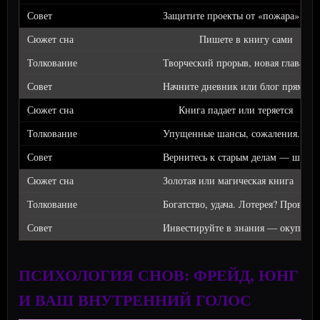
Защитите проекты от «пожара» — сд
Пишете в книгу сами
Творческий прорыв, новая глава жи
Начните дневник или блог прямо се
Книга падает или теряется
Упущенные шансы, сожаления.
Вернитесь к старым делам — шанс в
Золотая или магическая книга
Богатство, удача. Лотерея? Проверьт
Инвестируйте в знания — окупится
ПСИХОЛОГИЯ СНОВ: ФРЕЙД, ЮНГ
И ВАШ ВНУТРЕННИЙ ГОЛОС