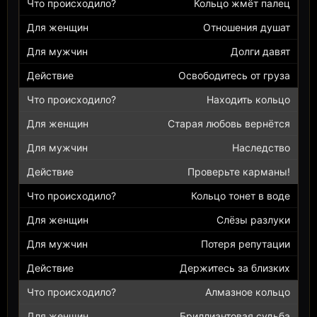
Кольцо жмёт палец
Отношения душат
Долги давят
Освободитесь от груза
Находить кольцо
Старая любовь вернётся
Наследство
Проверьте карманы!
Кольцо тонет в воде
Слёзы разлуки
Потеря репутации
Держитесь за близких
Алмазное кольцо
Бриллиантовая судьба