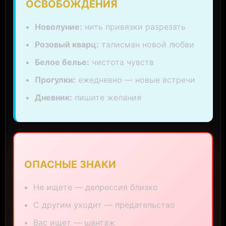
ОСВОБОЖДЕНИЯ
Новолуние:
нить привязки разрезать
Розовый кварц:
талисман новой любви
Белое белье:
чистота чувств
Прогулки:
ежедневно — новые встречи
Дневник:
пишите желания
ОПАСНЫЕ ЗНАКИ
Не ищете — депрессия близко
С другим уходит — предательство
Вас ищет — шантаж