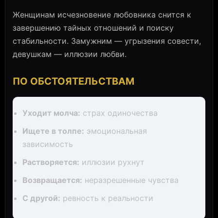
Женщинам исчезновение любовника снится к
завершению тайных отношений и поиску
стабильности. Замужним — угрызения совести,
девушкам — иллюзии любви.
ПО ОБСТОЯТЕЛЬСТВАМ
Уходит молча:
страх одиночества
Ищете в толпе:
эмоциональная
зависимость
Растворяется:
иллюзии рухнут
Возвращается:
неразрешенные чувства
С другой:
ревность к реальности