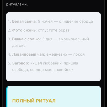
ритуалами.
Белая свеча:
9 ночей — очищение сердца
Фото сжечь:
отпустите образ
Ванна с солью:
3 дня — эмоциональный
детокс
Лавандовый чай:
ежедневно — покой
Заговор:
«Ушел любовник, пришла
свобода, сердце мое спокойно»
ПОЛНЫЙ РИТУАЛ