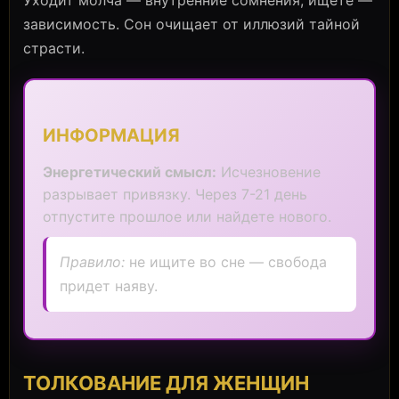
Уходит молча — внутренние сомнения, ищете —
зависимость. Сон очищает от иллюзий тайной
страсти.
ИНФОРМАЦИЯ
Энергетический смысл:
Исчезновение
разрывает привязку. Через 7-21 день
отпустите прошлое или найдете нового.
Правило:
не ищите во сне — свобода
придет наяву.
ТОЛКОВАНИЕ ДЛЯ ЖЕНЩИН