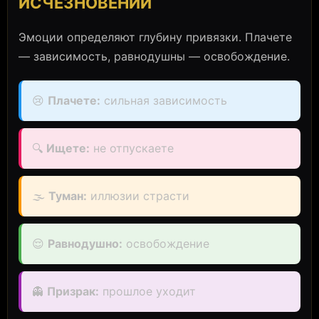
ИСЧЕЗНОВЕНИИ
Эмоции определяют глубину привязки. Плачете
— зависимость, равнодушны — освобождение.
😢
Плачете:
сильная зависимость
🔍
Ищете:
не отпускаете
🌫️
Туман:
иллюзии страсти
😌
Равнодушно:
освобождение
👻
Призрак:
прошлое уходит