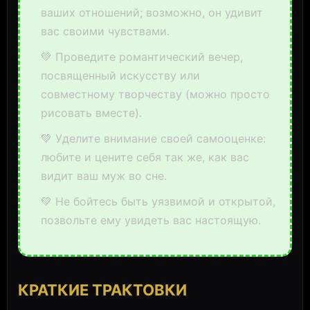
ваших отношений; возможно, он удивит
вас своими чувствами.
💚 Проведите романтический вечер,
посвященный искусству или
совместному творчеству (можно просто
рисовать вместе).
💚 Уделите внимание своей самооценке:
любите и цените себя так же, как вас
видит ваш муж во сне.
💚 Не бойтесь быть уязвимой и открытой,
позвольте ему увидеть вас настоящую.
КРАТКИЕ ТРАКТОВКИ