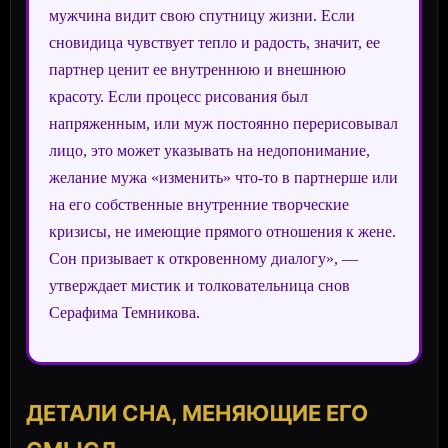
мужчина видит свою спутницу жизни. Если
сновидица чувствует тепло и радость, значит, ее
партнер ценит ее внутреннюю и внешнюю
красоту. Если процесс рисования был
напряженным, или муж постоянно перерисовывал
лицо, это может указывать на недопонимание,
желание мужа «изменить» что-то в партнерше или
на его собственные внутренние творческие
кризисы, не имеющие прямого отношения к жене.
Сон призывает к откровенному диалогу», —
утверждает мистик и толковательница снов
Серафима Темникова.
ДЕТАЛИ СНА, МЕНЯЮЩИЕ ЕГО