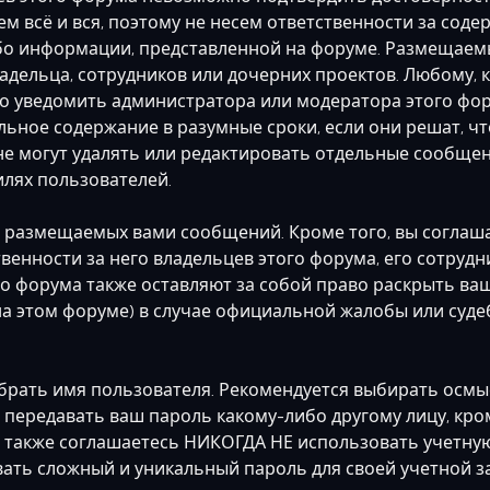
ем всё и вся, поэтому не несем ответственности за со
ибо информации, представленной на форуме. Размещае
ладельца, сотрудников или дочерних проектов. Любому,
о уведомить администратора или модератора этого фор
льное содержание в разумные сроки, если они решат, чт
не могут удалять или редактировать отдельные сообщен
лях пользователей.
 размещаемых вами сообщений. Кроме того, вы соглаш
енности за него владельцев этого форума, его сотрудн
го форума также оставляют за собой право раскрыть в
а этом форуме) в случае официальной жалобы или суде
брать имя пользователя. Рекомендуется выбирать осмыс
е передавать ваш пароль какому-либо другому лицу, кр
 также соглашаетесь НИКОГДА НЕ использовать учетную
ь сложный и уникальный пароль для своей учетной зап