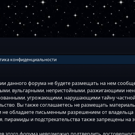
итика конфиденциальности
ании данного форума не будете размещать на нем сооб
ными, вульгарными, непристойными, разжигающими нен
тированными, угрожающими, нарушающими тайну частн
ьство. Вы также соглашаетесь не размещать материал
и не обладаете письменным разрешением от владельца а
я, пирамиды и подстрекательства также запрещены на 
цев этого форума невозможно подтвердить достовернос