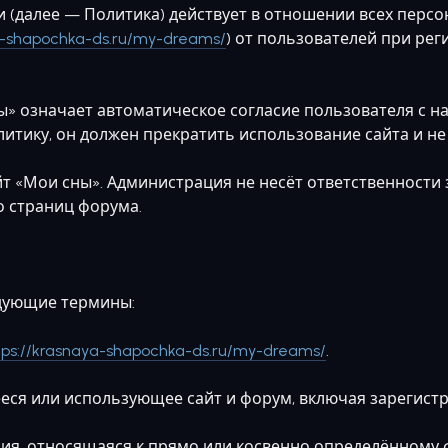
и (далее — Политика) действует в отношении всех перс
ya-shapochka-ds.ru/my-dreams/
) от пользователей при ре
ны» означает автоматическое согласие пользователя с
итику, он должен прекратить использование сайта и не 
айт «Мои сны». Администрация не несёт ответственности 
о страниц форума.
едующие термины:
tps://krasnaya-shapochka-ds.ru/my-dreams/
.
еся или использующее сайт и форум, включая зарегистр
, относящаяся к прямо или косвенно определённому ф