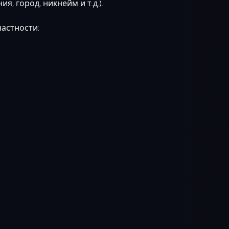
 город, никнейм и т.д.).
частности: