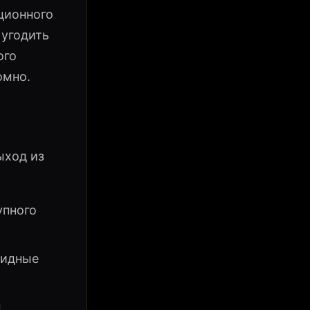
ционного
 угодить
ого
омно.
ыход из
упного
видные
ы