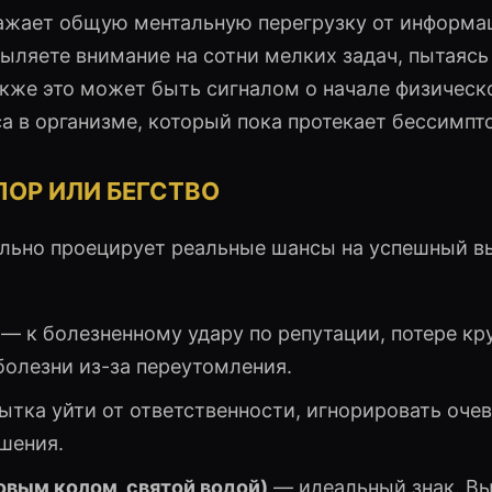
ражает общую ментальную перегрузку от информа
ыляете внимание на сотни мелких задач, пытаясь
Также это может быть сигналом о начале физическ
а в организме, который пока протекает бессимпт
ПОР ИЛИ БЕГСТВО
ально проецирует реальные шансы на успешный в
— к болезненному удару по репутации, потере кр
болезни из-за переутомления.
тка уйти от ответственности, игнорировать оче
шения.
овым колом, святой водой)
— идеальный знак. В