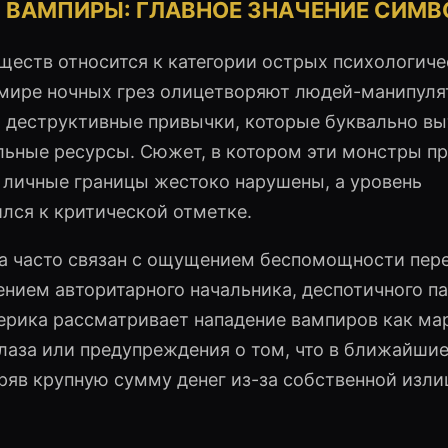
Т ВАМПИРЫ: ГЛАВНОЕ ЗНАЧЕНИЕ СИМВ
ществ относится к категории острых психологиче
мире ночных грез олицетворяют людей-манипуля
и деструктивные привычки, которые буквально в
альные ресурсы. Сюжет, в котором эти монстры п
и личные границы жестоко нарушены, а уровень
ился к критической отметке.
а часто связан с ощущением беспомощности пер
ением авторитарного начальника, деспотичного п
ерика рассматривает нападение вампиров как ма
глаза или предупреждения о том, что в ближайшие
ряв крупную сумму денег из-за собственной изл