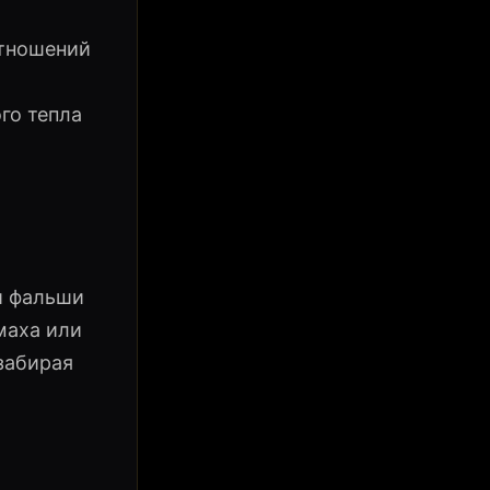
отношений
го тепла
и фальши
маха или
забирая