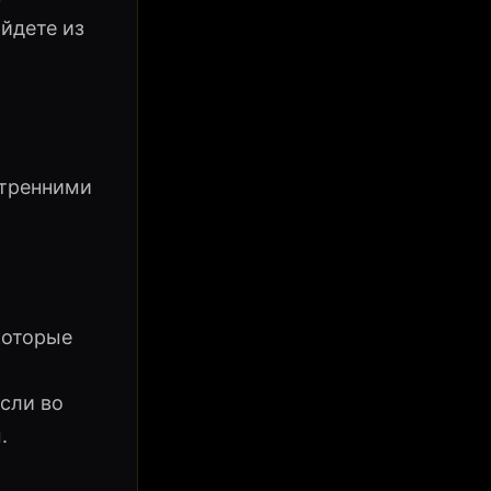
ыйдете из
утренними
которые
Если во
.