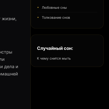
Любовные сны
Толкование снов
у жизни,
Случайный сон:
онстры
К чему снится мыть
ли
и дела и
домашней