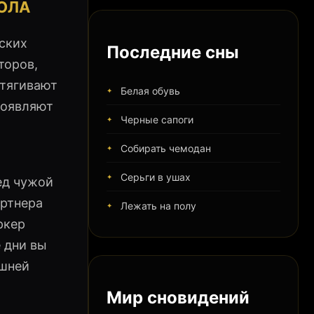
ОЛА
ских
Последние сны
торов,
ытягивают
Белая обувь
роявляют
Черные сапоги
Собирать чемодан
Серьги в ушах
ед чужой
артнера
Лежать на полу
ркер
 дни вы
ишней
Мир сновидений