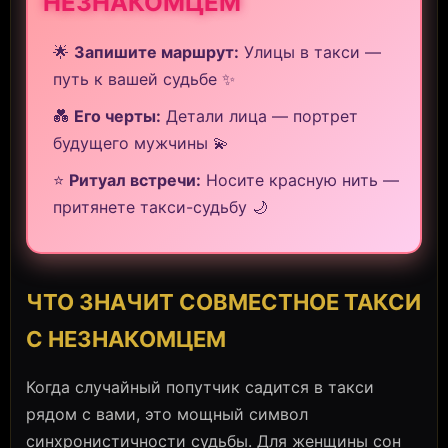
НЕЗНАКОМЦЕМ
🌟
Запишите маршрут:
Улицы в такси —
путь к вашей судьбе ✨
💑
Его черты:
Детали лица — портрет
будущего мужчины 💫
⭐
Ритуал встречи:
Носите красную нить —
притянете такси-судьбу 🌙
ЧТО ЗНАЧИТ СОВМЕСТНОЕ ТАКСИ
С НЕЗНАКОМЦЕМ
Когда случайный попутчик садится в такси
рядом с вами, это мощный символ
синхронистичности судьбы. Для женщины сон