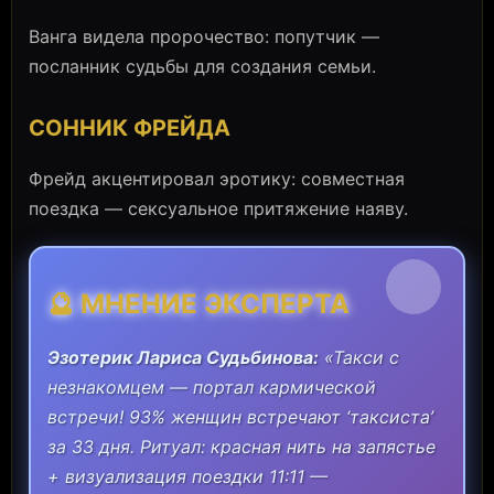
Ванга видела пророчество: попутчик —
посланник судьбы для создания семьи.
СОННИК ФРЕЙДА
Фрейд акцентировал эротику: совместная
поездка — сексуальное притяжение наяву.
🔮 МНЕНИЕ ЭКСПЕРТА
Эзотерик Лариса Судьбинова:
«Такси с
незнакомцем — портал кармической
встречи! 93% женщин встречают ‘таксиста’
за 33 дня. Ритуал: красная нить на запястье
+ визуализация поездки 11:11 —