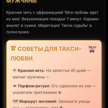
МУЖЧИНЫ
Красная нить с аффирмацией ‘Моя любовь едет
ко мне’. Визуализация поездки 7 минут. Кармин-
амулет в сумке. Медитация ‘Такси судьбы’ в
полнолуние.
🚖
🚖 СОВЕТЫ ДЛЯ ТАКСИ-
ЛЮБВИ
🌹
Красная нить:
На запястье 40 дней —
магнит мужчины ✨
💋
Парфюм ритуал:
Его одеколон из сна —
усилитель притяжения 💫
🗺️
Маршрут желаний:
Запишите улицы
сна — встретитесь там 🌟