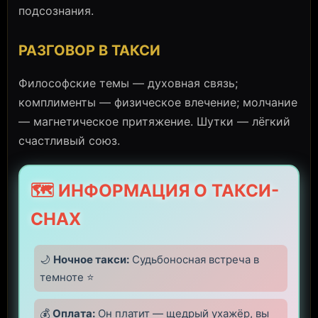
подсознания.
РАЗГОВОР В ТАКСИ
Философские темы — духовная связь;
комплименты — физическое влечение; молчание
— магнетическое притяжение. Шутки — лёгкий
счастливый союз.
🗺️ ИНФОРМАЦИЯ О ТАКСИ-
СНАХ
🌙
Ночное такси:
Судьбоносная встреча в
темноте ⭐
💰
Оплата:
Он платит — щедрый ухажёр, вы