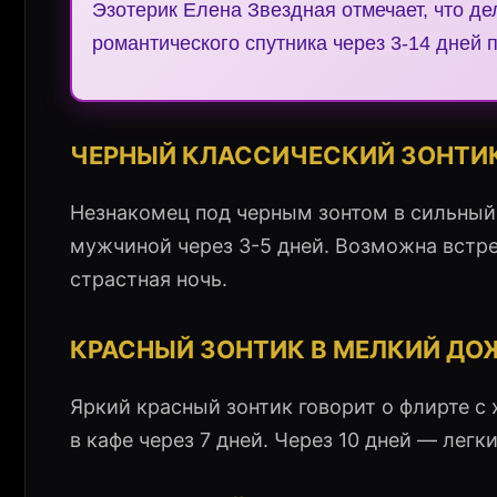
Эзотерик Елена Звездная отмечает, что де
романтического спутника через 3-14 дней
ЧЕРНЫЙ КЛАССИЧЕСКИЙ ЗОНТИК
Незнакомец под черным зонтом в сильный
мужчиной через 3-5 дней. Возможна встре
страстная ночь.
КРАСНЫЙ ЗОНТИК В МЕЛКИЙ Д
Яркий красный зонтик говорит о флирте 
в кафе через 7 дней. Через 10 дней — лег