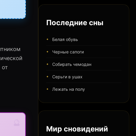
Последние сны
Белая обувь
итником
Черные сапоги
зической
Собирать чемодан
 от
Серьги в ушах
Лежать на полу
🔮
Мир сновидений