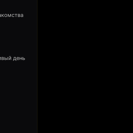
акомства
ивый день