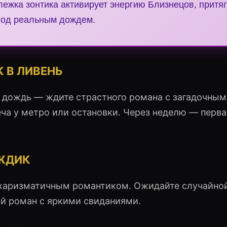
лежка зонтика активирует энергию Близнецов, притя
 под реальным дождем.
 В ЛИВЕНЬ
 дождь — ждите страстного романа с загадочным
ча у метро или остановки. Через неделю — перва
ОЖДИК
с харизматичным романтиком. Ожидайте случайно
кий роман с яркими свиданиями.