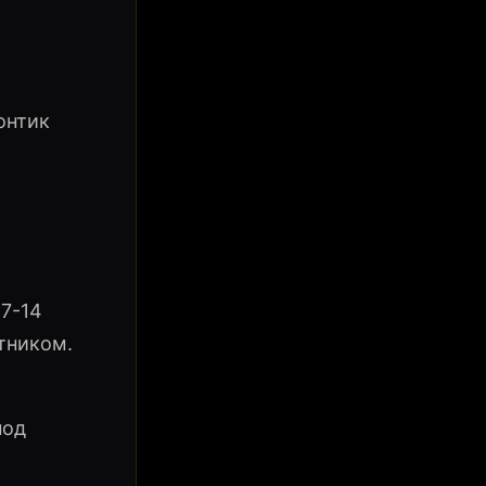
онтик
 7-14
тником.
под