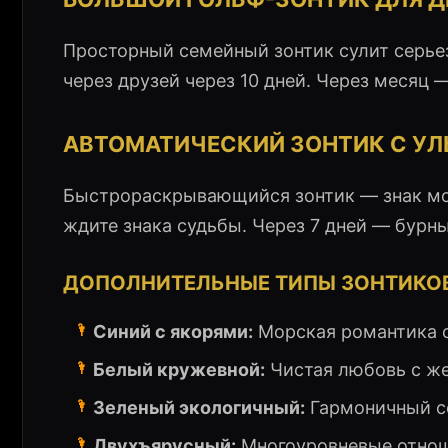
Просторный семейный зонтик сулит серье
через друзей через 10 дней. Через месяц 
АВТОМАТИЧЕСКИЙ ЗОНТИК С У
Быстрораскрывающийся зонтик — знак м
ждите знака судьбы. Через 7 дней — бурн
ДОПОЛНИТЕЛЬНЫЕ ТИПЫ ЗОНТИКО
🌂
Синий с якорями:
Морская романтика с
🌂
Белый кружевной:
Чистая любовь с же
🌂
Зеленый экологичный:
Гармоничный со
🌂
Двухъярусный:
Многоуровневые отноше