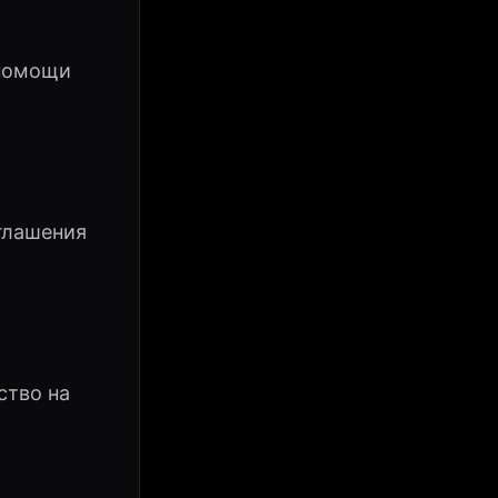
 помощи
глашения
ство на