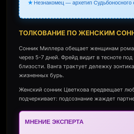
★
Незнакомец — архетип Судьбоносного 
ТОЛКОВАНИЕ ПО ЖЕНСКИМ СОН
Сонник Миллера обещает женщинам рома
через 5-7 дней. Фрейд видит в тесноте п
близости. Ванга трактует дележку зонтика
жизненных бурь.
Женский сонник Цветкова предвещает любо
подчеркивает: подсознание жаждет партн
МНЕНИЕ ЭКСПЕРТА