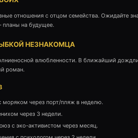
зные отношения с отцом семейства. Ожидайте зн
— планы на будущее.
ЛЫБКОЙ НЕЗНАКОМЦА
олниеносной влюбленности. В ближайший дождл
ый роман.
В
 моряком через порт/пляж в неделю.
нихом через 3 недели.
юз с эко-активистом через месяц.
ния с психологом через 2 недели.