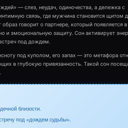
ждей» — слез, неудач, одиночества, а дележка с
нтимную связь, где мужчина становится щитом 
т образ говорит о партнере, который появляется 
 но и эмоциональную защиту. Сон активирует эне
встреч под дождем.
есноту под куполом, его запах — это метафора от
щих в глубокую привязанность. Такой сон посещ
.
дечной близости.
стречу под «дождем судьбы».