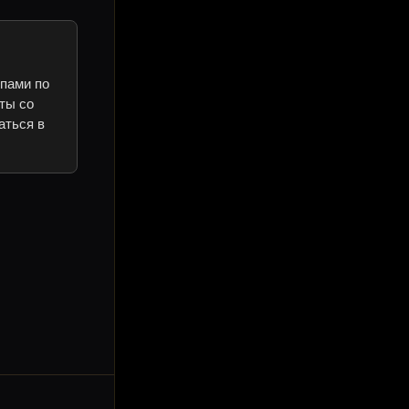
ипами по
ты со
аться в