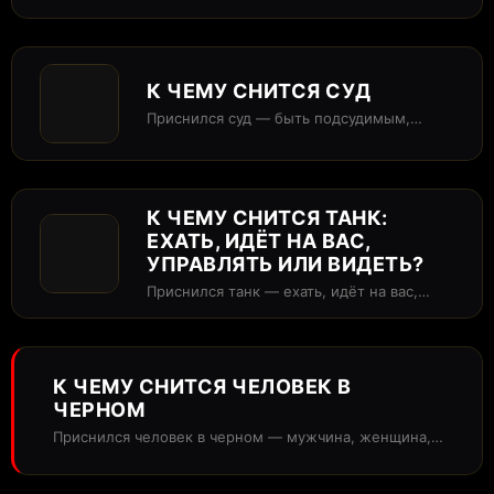
или просто видеть? В сонниках фотоаппарат...
К ЧЕМУ СНИТСЯ СУД
Приснился суд — быть подсудимым,
судьёй, свидетелем, приговор или опись
имущества? В...
К ЧЕМУ СНИТСЯ ТАНК:
ЕХАТЬ, ИДЁТ НА ВАС,
УПРАВЛЯТЬ ИЛИ ВИДЕТЬ?
Приснился танк — ехать, идёт на вас,
управлять или просто видеть? В...
К ЧЕМУ СНИТСЯ ЧЕЛОВЕК В
ЧЕРНОМ
Приснился человек в черном — мужчина, женщина, в
маске, в доме или...