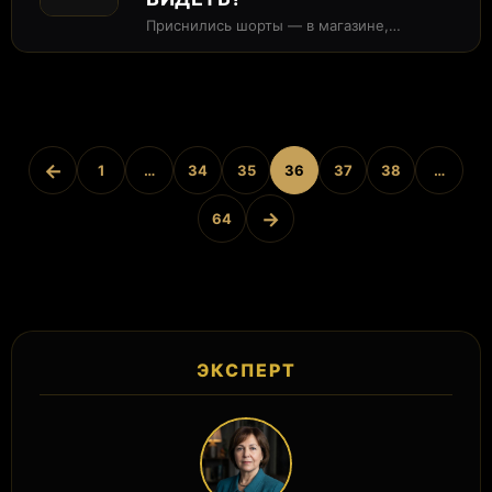
Приснились шорты — в магазине,
покупать, шить, носить или просто
видеть? В...
←
1
…
34
35
36
37
38
…
→
64
ЭКСПЕРТ