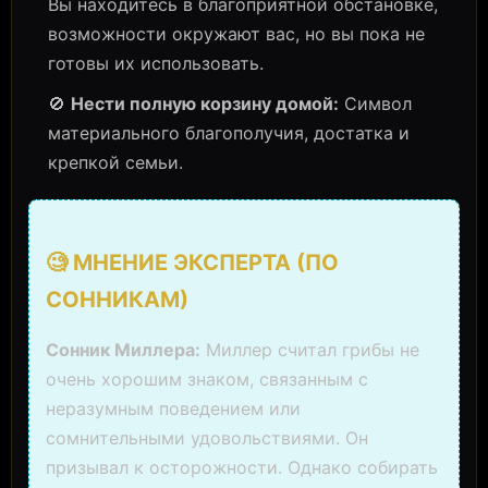
Вы находитесь в благоприятной обстановке,
возможности окружают вас, но вы пока не
готовы их использовать.
🚫
Нести полную корзину домой:
Символ
материального благополучия, достатка и
крепкой семьи.
🧐 МНЕНИЕ ЭКСПЕРТА (ПО
СОННИКАМ)
Сонник Миллера:
Миллер считал грибы не
очень хорошим знаком, связанным с
неразумным поведением или
сомнительными удовольствиями. Он
призывал к осторожности. Однако собирать