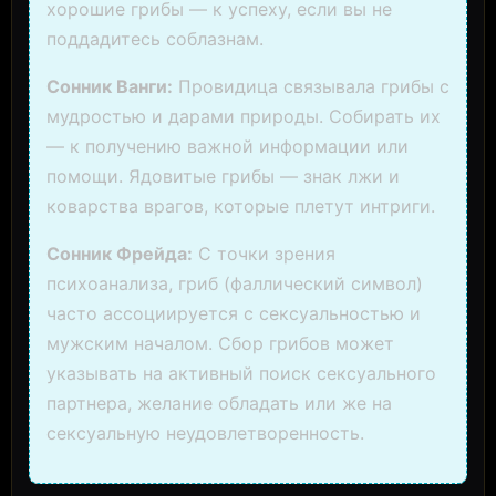
хорошие грибы — к успеху, если вы не
поддадитесь соблазнам.
Сонник Ванги:
Провидица связывала грибы с
мудростью и дарами природы. Собирать их
— к получению важной информации или
помощи. Ядовитые грибы — знак лжи и
коварства врагов, которые плетут интриги.
Сонник Фрейда:
С точки зрения
психоанализа, гриб (фаллический символ)
часто ассоциируется с сексуальностью и
мужским началом. Сбор грибов может
указывать на активный поиск сексуального
партнера, желание обладать или же на
сексуальную неудовлетворенность.