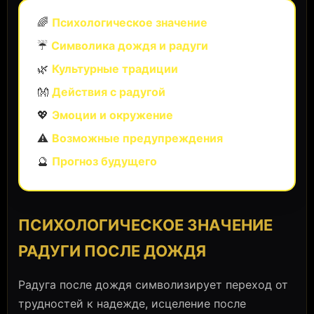
🌈
Психологическое значение
☔
Символика дождя и радуги
🌿
Культурные традиции
👐
Действия с радугой
💖
Эмоции и окружение
⚠️
Возможные предупреждения
🔮
Прогноз будущего
ПСИХОЛОГИЧЕСКОЕ ЗНАЧЕНИЕ
РАДУГИ ПОСЛЕ ДОЖДЯ
Радуга после дождя символизирует переход от
трудностей к надежде, исцеление после