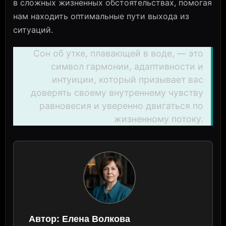
в сложных жизненных обстоятельствах, помогая
нам находить оптимальные пути выхода из
ситуаций.
Сон об утке, плавающей в воде, — это
символ гармонии, адаптивности и
интуиции, который призывает вас
доверять своему внутреннему чувству
равновесия и уверенно двигаться по
жизненному потоку.
Автор:
Елена Волкова