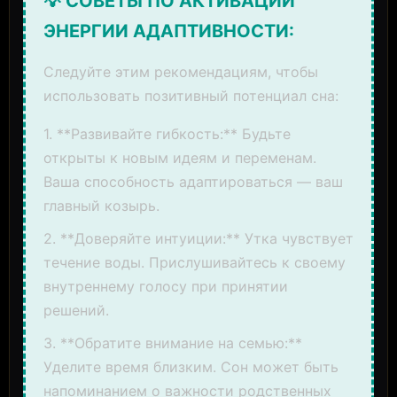
💡 СОВЕТЫ ПО АКТИВАЦИИ
ЭНЕРГИИ АДАПТИВНОСТИ:
Следуйте этим рекомендациям, чтобы
использовать позитивный потенциал сна:
1. **Развивайте гибкость:** Будьте
открыты к новым идеям и переменам.
Ваша способность адаптироваться — ваш
главный козырь.
2. **Доверяйте интуиции:** Утка чувствует
течение воды. Прислушивайтесь к своему
внутреннему голосу при принятии
решений.
3. **Обратите внимание на семью:**
Уделите время близким. Сон может быть
напоминанием о важности родственных