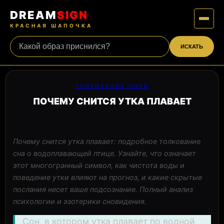
DREAM
SIGN
КРАСНАЯ ШАПОЧКА
ИСКАТЬ
ТОЛКОВАНИЕ СНОВ
ПОЧЕМУ СНИТСЯ УТКА ПЛАВАЕТ
Почему снится утка плавает: подробное толкование
сна о водоплавающей птице. Узнайте, что означает
этот многогранный символ, как чистота воды и
поведение утки влияют на прогноз, и какие скрытые
послания несет ваше подсознание. Полный анализ
психологии и эзотерики сновидения.
Сон, в котором утка плавает по водной