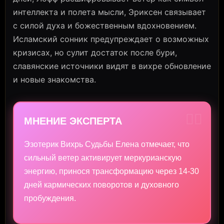
интеллекта и полета мысли, Эриксен связывает
с силой духа и божественным вдохновением.
Исламский сонник предупреждает о возможных
кризисах, но сулит достаток после бури,
славянские источники видят в вихре обновление
и новые знакомства.
🧙‍♀️
МНЕНИЕ ЭКСПЕРТА
Эзотерик Вихрь Судьбы Елена отмечает, что
сильный ветер активирует меркурианскую
энергию, принося трансформацию через 14-30
дней кармических поворотов и духовного
пробуждения.