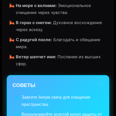
На море с волнами:
Эмоциональное
🌬️
очищение через чувства.
В горах с снегом:
Духовное восхождение
🌬️
через аскезу.
С радугой после:
Благодать и обещание
🌬️
мира.
Ветер шепчет имя:
Послание из высших
🌬️
сфер.
💡
СОВЕТЫ
Зажгите белую свечу для очищения
✨
пространства.
Визуализируйте золотой купол защиты от
✨