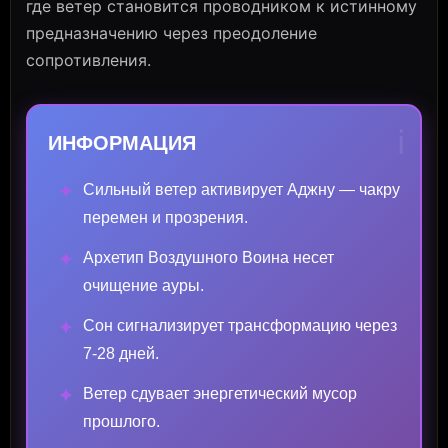
где ветер становится проводником к истинному
предназначению через преодоление
сопротивления.
ℹ️
ИНФОРМАЦИЯ
Сильный ветер активирует Аджну — чакру
✦
перемен и прозрения.
Архетип Воздушного Воина несет
✦
очищение ауры.
Сон сигнализирует трансформацию через
✦
7-28 дней.
Ветер сдувает энергетический мусор
✦
прошлого.