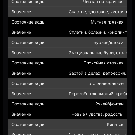
Чистая прозрачная
Счастье, здоровье, чистая люб
Мутная грязная
Сплетни, болезни, конфликты.
Бурная/шторм
Эмоциональные бури, страсти.
Спокойная стоячая
Застой в делах, депрессия.
Потоп/наводнение
Переизбыток эмоций, проблем
Ручей/фонтан
Новые чувства, радость.
Кипяток
Страсть, ссоры, ожоги от любв