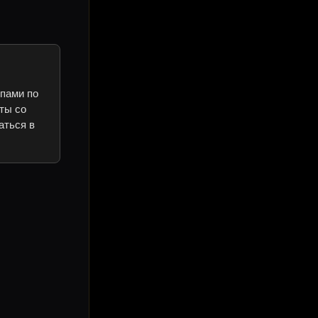
ипами по
ты со
аться в