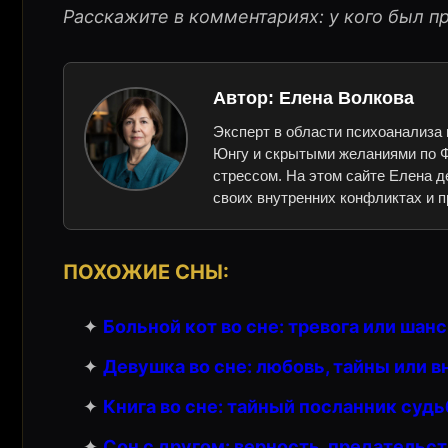
Расскажите в комментариях: у кого был пр
Автор:
Елена Волкова
Эксперт в области психоанализа 
Юнгу и скрытыми желаниями по Ф
стрессом. На этом сайте Елена д
своих внутренних конфликтах и п
ПОХОЖИЕ СНЫ:
✦
Больной кот во сне: тревога или шан
✦
Девушка во сне: любовь, тайны или в
✦
Книга во сне: тайный посланник суд
✦
Сон с другом: верность, предательст