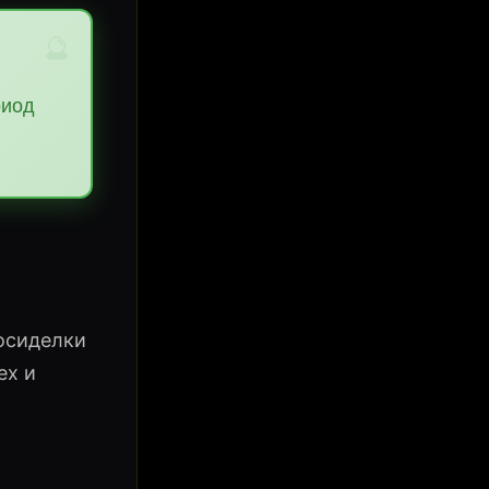
🔮
риод
осиделки
ех и