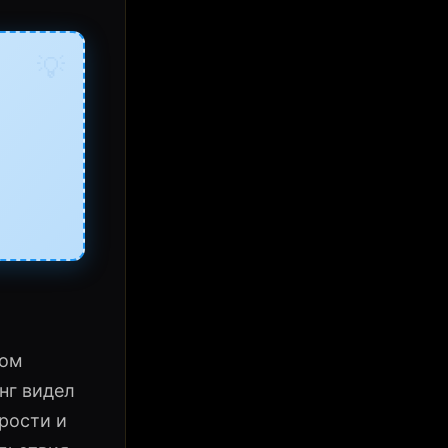
💡
ном
нг видел
рости и