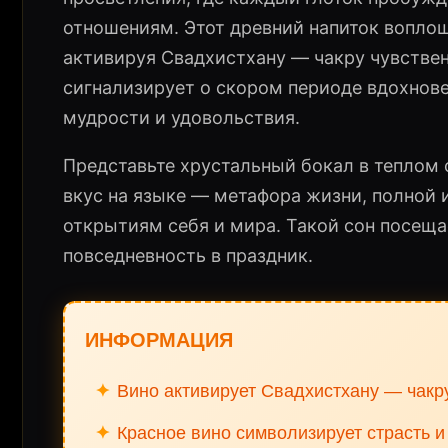
отношениям. Этот древний напиток воплощ
активируя Свадхистхану — чакру чувствен
сигнализирует о скором периоде вдохнове
мудрости и удовольствия.
Представьте хрустальный бокал в теплом 
вкус на языке — метафора жизни, полной 
открытиям себя и мира. Такой сон посеща
повседневность в праздник.
ИНФОРМАЦИЯ
✦
Вино активирует Свадхистхану — чакр
✦
Красное вино символизирует страсть и