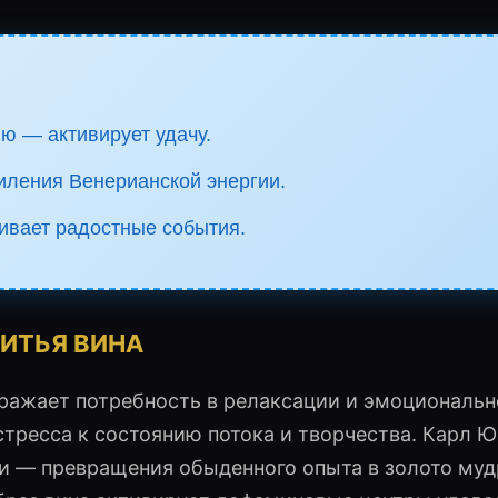
ю — активирует удачу.
иления Венерианской энергии.
ивает радостные события.
ИТЬЯ ВИНА
отражает потребность в релаксации и эмоциональ
тресса к состоянию потока и творчества. Карл Ю
и — превращения обыденного опыта в золото муд