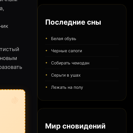
а,
Последние сны
ник
Белая обувь
атистый
Черные сапоги
 новым
Собирать чемодан
разовать
Серьги в ушах
Лежать на полу
🍇
Мир сновидений