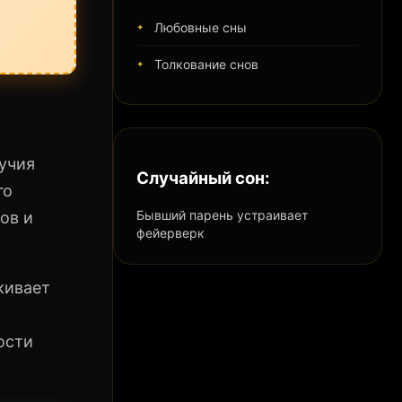
Любовные сны
Толкование снов
лучия
Случайный сон:
го
Бывший парень устраивает
ов и
фейерверк
кивает
ости