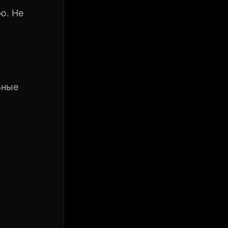
ю. Не
ьные