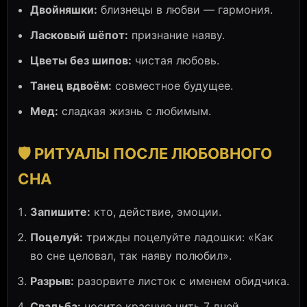
Двойняшки:
близнецы в любви — гармония.
Ласковый шёпот:
признание наяву.
Цветы без шипов:
чистая любовь.
Танец вдвоём:
совместное будущее.
Мед:
сладкая жизнь с любимым.
🛡️ РИТУАЛЫ ПОСЛЕ ЛЮБОВНОГО
СНА
Запишите:
кто, действие, эмоции.
Поцелуй:
трижды поцелуйте ладошки: «Как
во сне целовал, так наяву полюбил».
Разрыв:
разорвите листок с именем обидчика.
Свадьба:
носите красную нить 7 дней.