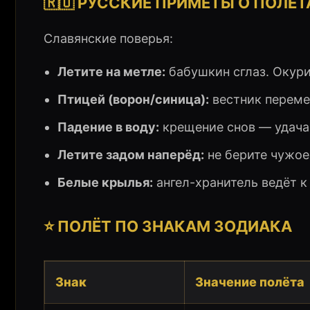
🇷🇺 РУССКИЕ ПРИМЕТЫ О ПОЛЁТ
Славянские поверья:
Летите на метле:
бабушкин сглаз. Окур
Птицей (ворон/синица):
вестник переме
Падение в воду:
крещение снов — удача
Летите задом наперёд:
не берите чужое
Белые крылья:
ангел-хранитель ведёт к
⭐ ПОЛЁТ ПО ЗНАКАМ ЗОДИАКА
Знак
Значение полёта