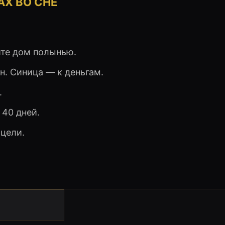
АХ ВО СНЕ
ите дом полынью.
н. Синица — к деньгам.
.
 40 дней.
 цели.