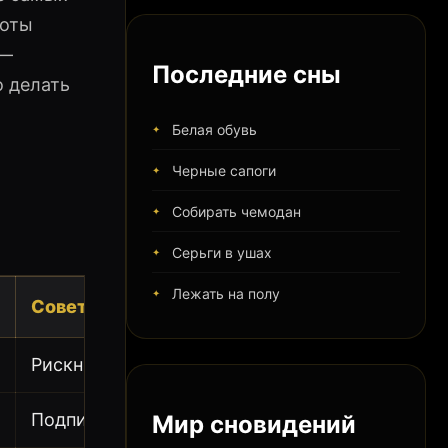
соты
 —
Последние сны
о делать
Белая обувь
Черные сапоги
Собирать чемодан
Серьги в ушах
Лежать на полу
Совет
Рискните в любви
Подпишите контракт
Мир сновидений