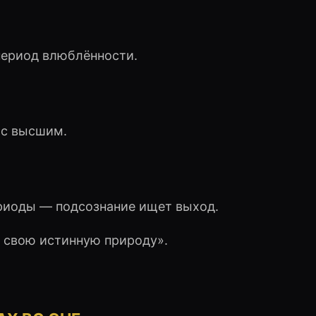
период влюблённости.
 с высшим.
риоды — подсознание ищет выход.
т свою истинную природу».