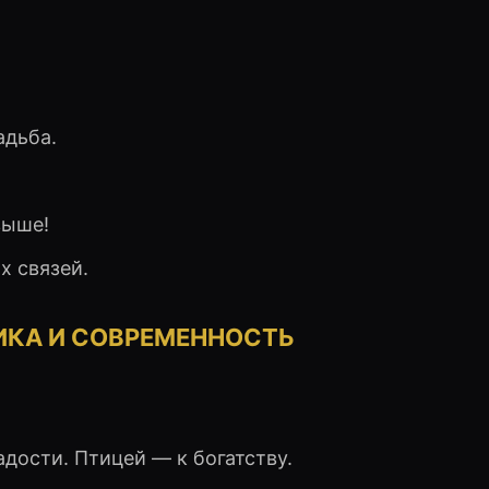
адьба.
выше!
х связей.
СИКА И СОВРЕМЕННОСТЬ
дости. Птицей — к богатству.