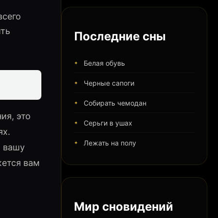
всего
ить
Последние сны
Белая обувь
Черные сапоги
Собирать чемодан
ия, это
Серьги в ушах
ях.
Лежать на полу
ь вашу
жется вам
Мир сновидений