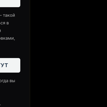
— такой
ся в
и
овками,
ТУТ
огда вы
.