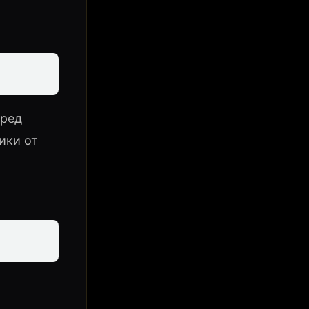
еред
ики от