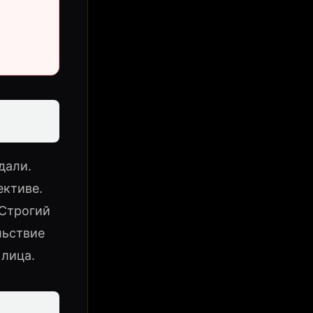
дали.
ективе.
 Строгий
льствие
 лица.