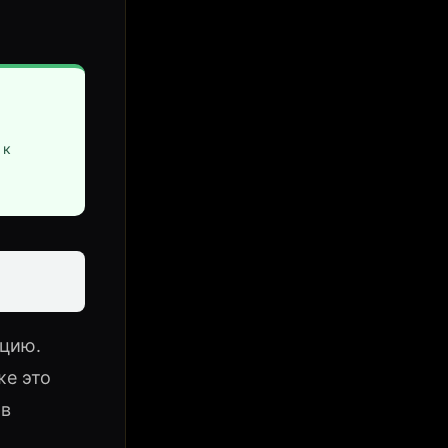
 к
ацию.
же это
 в