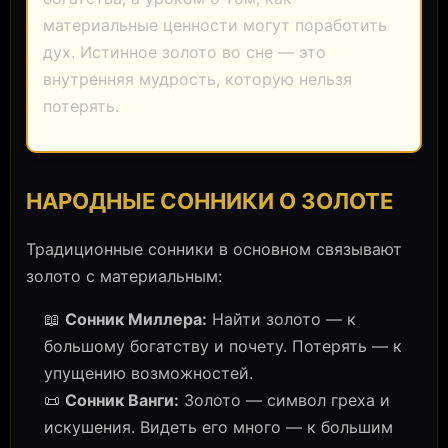
материальные ценности могут поработить
дух. Истинное золото во сне — это
внутренняя мудрость, которую нельзя
потерять.
НАРОДНЫЕ СОННИКИ О ЗОЛОТЕ
Традиционные сонники в основном связывают
золото с материальным:
📖
Сонник Миллера:
Найти золото — к
большому богатству и почету. Потерять — к
упущению возможностей.
📜
Сонник Ванги:
Золото — символ греха и
искушения. Видеть его много — к большим