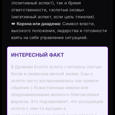
(позитивный аспект), так и бремя
ответственности, «золотые оковы»
(негативный аспект, если цепь тяжелая).
👑
Корона или диадема:
Символ власти,
высокого положения, лидерства и готовности
взять на себя управление ситуацией.
ИНТЕРЕСНЫЙ ФАКТ
В Древнем Египте золото считалось плотью
богов и символом вечной жизни. Сны о
золоте часто воспринимались как прямое
общение с божественным миром или
предзнаменование великого благоволения
фараона. Это подчеркивает, что ассоциации
золота с чем-то высшим и