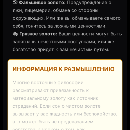
🤡
Фальшивое золото:
Предупреждение о
лжи, лицемерии, обмане со стороны
окружающих. Или же вы обманываете самого
себя, гонитесь за ложными ценностями.
🎭
Грязное золото:
Ваши ценности могут быть
запятнаны нечестными поступками, или же
богатство придет к вам нечистым путем.
ИНФОРМАЦИЯ К РАЗМЫШЛЕНИЮ
Многие восточные философии
рассматривают привязанность к
материальному золоту как источник
страданий. Если сон о чистом золоте
вызывает у вас жадность или беспокойство,
это может быть не предсказанием
богатства, а уроком о том, как