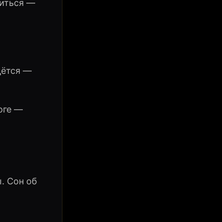
литься —
дётся —
оге —
. Сон об