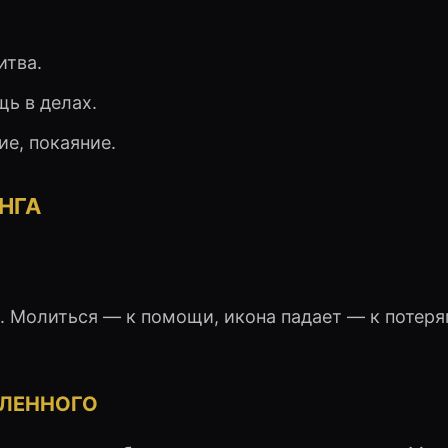
итва.
щь в делах.
ие, покаяние.
АНГА
ю. Молиться — к помощи, икона падает — к потеря
ВЛЕННОГО