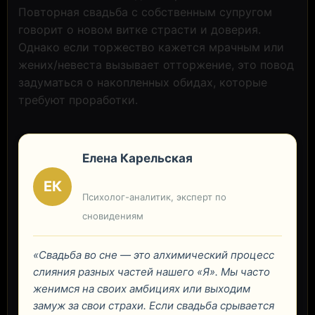
Повторная свадьба с собственным супругом
говорит о новом витке страсти и доверия.
Однако если торжество кажется мрачным или
жених/невеста вызывает отторжение, это повод
задуматься о накопленных обидах, которые
требуют проработки.
Елена Карельская
ЕК
Психолог-аналитик, эксперт по
сновидениям
«Свадьба во сне — это алхимический процесс
слияния разных частей нашего «Я». Мы часто
женимся на своих амбициях или выходим
замуж за свои страхи. Если свадьба срывается