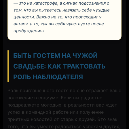
— это не катастрофа, а сигнал подсознания о
том, что вы пытаетесь навязать себе чуждые
ценности. Важно не то, что происходит у
алтаря, а то, как вы себя чувствуете после
пробуждения».
БЫТЬ ГОСТЕМ НА ЧУЖОЙ
СВАДЬБЕ: КАК ТРАКТОВАТЬ
РОЛЬ НАБЛЮДАТЕЛЯ
Роль приглашенного гостя во сне отражает ваше
положение в социуме. Если вы радостно
поздравляете молодых, в реальности вас ждет
успех в командной работе или получение
приятных новостей от старых друзей. Это знак
того, что вы умеете радоваться успехам других,