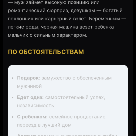
— муж займет высокую позицию или
романтический сюрприз, девушкам — богатый
поклонник или карьерный взлет. Беременным —
легкие роды, черная машина везет ребенка —
мальчик с сильным характером.
ПО ОБСТОЯТЕЛЬСТВАМ
Подарок:
замужество с обеспеченным
мужчиной
Едет одна:
самостоятельный успех,
независимость
С ребенком:
семейное процветание,
переезд в лучший дом