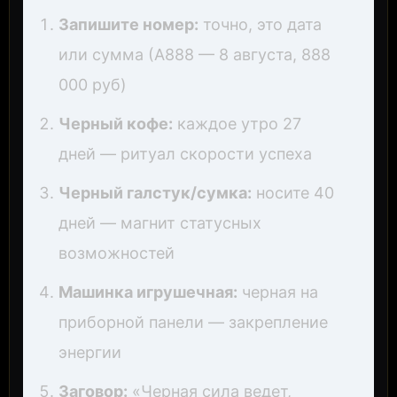
Запишите номер:
точно, это дата
или сумма (А888 — 8 августа, 888
000 руб)
Черный кофе:
каждое утро 27
дней — ритуал скорости успеха
Черный галстук/сумка:
носите 40
дней — магнит статусных
возможностей
Машинка игрушечная:
черная на
приборной панели — закрепление
энергии
Заговор:
«Черная сила ведет,